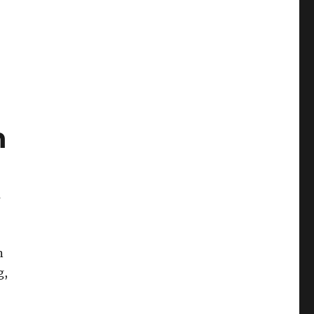
n
u
n
g,