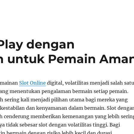
 Play dengan
ah untuk Pemain Ama
rmainan
Slot Online
digital, volatilitas menjadi salah sat
 yang menentukan pengalaman bermain setiap pemain.
ah sering kali menjadi pilihan utama bagi mereka yang
estabilan dan kenyamanan dalam bermain. Slot denga
dah cenderung memberikan kemenangan yang lebih serin
a tidak sebesar slot dengan volatilitas tinggi. Bagi
n bermain dengan risiko lebih kecil dan durasi