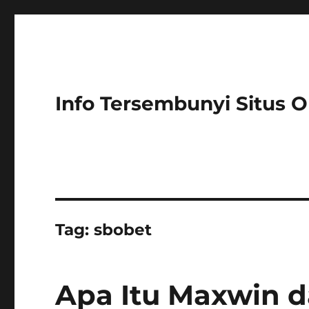
Info Tersembunyi Situs O
Tag:
sbobet
Apa Itu Maxwin 