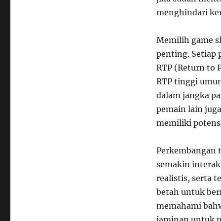
menghindari ker
Memilih game slo
penting. Setiap
RTP (Return to 
RTP tinggi umu
dalam jangka pan
pemain lain ju
memiliki potens
Perkembangan t
semakin interak
realistis, sert
betah untuk ber
memahami bahwa
jaminan untuk m