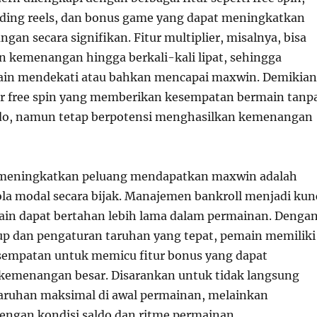
cading reels, dan bonus game yang dapat meningkatkan
an secara signifikan. Fitur multiplier, misalnya, bisa
 kemenangan hingga berkali-kali lipat, sehingga
n mendekati atau bahkan mencapai maxwin. Demikian
ur free spin yang memberikan kesempatan bermain tanp
do, namun tetap berpotensi menghasilkan kemenangan
k meningkatkan peluang mendapatkan maxwin adalah
a modal secara bijak. Manajemen bankroll menjadi kun
in dapat bertahan lebih lama dalam permainan. Denga
p dan pengaturan taruhan yang tepat, pemain memiliki
sempatan untuk memicu fitur bonus yang dapat
kemenangan besar. Disarankan untuk tidak langsung
ruhan maksimal di awal permainan, melainkan
ngan kondisi saldo dan ritme permainan.