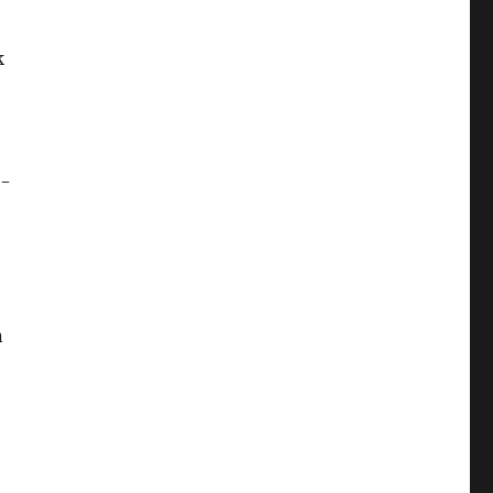
k
a-
n