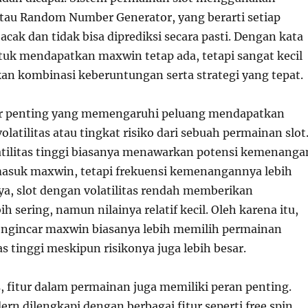
tau Random Number Generator, yang berarti setiap
 acak dan tidak bisa diprediksi secara pasti. Dengan kata
ntuk mendapatkan maxwin tetap ada, tetapi sangat kecil
 kombinasi keberuntungan serta strategi yang tepat.
tor penting yang memengaruhi peluang mendapatkan
latilitas atau tingkat risiko dari sebuah permainan slot
atilitas tinggi biasanya menawarkan potensi kemenanga
masuk maxwin, tetapi frekuensi kemenangannya lebih
ya, slot dengan volatilitas rendah memberikan
 sering, namun nilainya relatif kecil. Oleh karena itu,
ngincar maxwin biasanya lebih memilih permainan
as tinggi meskipun risikonya juga lebih besar.
as, fitur dalam permainan juga memiliki peran penting.
rn dilengkapi dengan berbagai fitur seperti free spin,