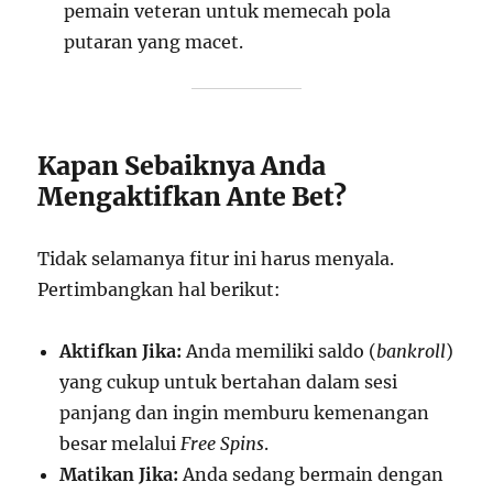
pemain veteran untuk memecah pola
putaran yang macet.
Kapan Sebaiknya Anda
Mengaktifkan Ante Bet?
Tidak selamanya fitur ini harus menyala.
Pertimbangkan hal berikut:
Aktifkan Jika:
Anda memiliki saldo (
bankroll
)
yang cukup untuk bertahan dalam sesi
panjang dan ingin memburu kemenangan
besar melalui
Free Spins
.
Matikan Jika:
Anda sedang bermain dengan