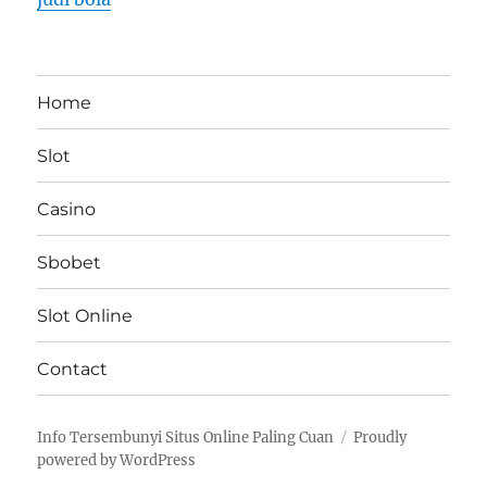
Home
Slot
Casino
Sbobet
Slot Online
Contact
Info Tersembunyi Situs Online Paling Cuan
Proudly
powered by WordPress