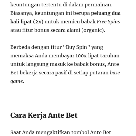
keuntungan tertentu di dalam permainan.
Biasanya, keuntungan ini berupa
peluang dua
kali lipat (2x)
untuk memicu babak
Free Spins
atau fitur bonus secara alami (organic).
Berbeda dengan fitur “Buy Spin” yang
memaksa Anda membayar 100x lipat taruhan
untuk langsung masuk ke babak bonus, Ante
Bet bekerja secara pasif di setiap putaran
base
game
.
Cara Kerja Ante Bet
Saat Anda mengaktifkan tombol Ante Bet