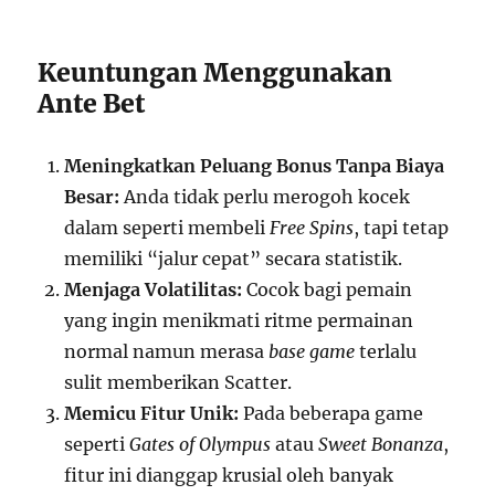
Keuntungan Menggunakan
Ante Bet
Meningkatkan Peluang Bonus Tanpa Biaya
Besar:
Anda tidak perlu merogoh kocek
dalam seperti membeli
Free Spins
, tapi tetap
memiliki “jalur cepat” secara statistik.
Menjaga Volatilitas:
Cocok bagi pemain
yang ingin menikmati ritme permainan
normal namun merasa
base game
terlalu
sulit memberikan Scatter.
Memicu Fitur Unik:
Pada beberapa game
seperti
Gates of Olympus
atau
Sweet Bonanza
,
fitur ini dianggap krusial oleh banyak