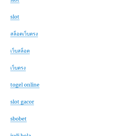
slot
สล็อตเว็บตรง
เว็บสล็อต
เว็บตรง
togel online
slot gacor
sbobet
judi bola