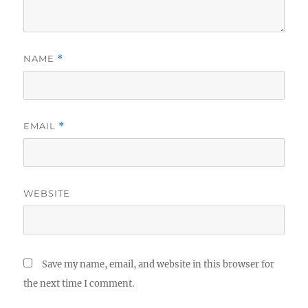
NAME
*
EMAIL
*
WEBSITE
Save my name, email, and website in this browser for
the next time I comment.