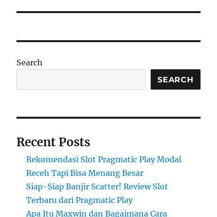
Search
SEARCH
Recent Posts
Rekomendasi Slot Pragmatic Play Modal
Receh Tapi Bisa Menang Besar
Siap-Siap Banjir Scatter! Review Slot
Terbaru dari Pragmatic Play
Apa Itu Maxwin dan Bagaimana Cara