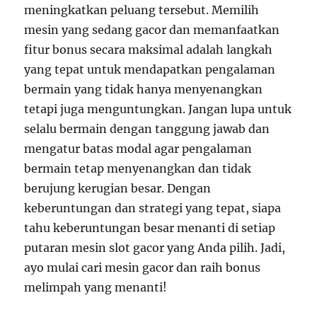
meningkatkan peluang tersebut. Memilih
mesin yang sedang gacor dan memanfaatkan
fitur bonus secara maksimal adalah langkah
yang tepat untuk mendapatkan pengalaman
bermain yang tidak hanya menyenangkan
tetapi juga menguntungkan. Jangan lupa untuk
selalu bermain dengan tanggung jawab dan
mengatur batas modal agar pengalaman
bermain tetap menyenangkan dan tidak
berujung kerugian besar. Dengan
keberuntungan dan strategi yang tepat, siapa
tahu keberuntungan besar menanti di setiap
putaran mesin slot gacor yang Anda pilih. Jadi,
ayo mulai cari mesin gacor dan raih bonus
melimpah yang menanti!