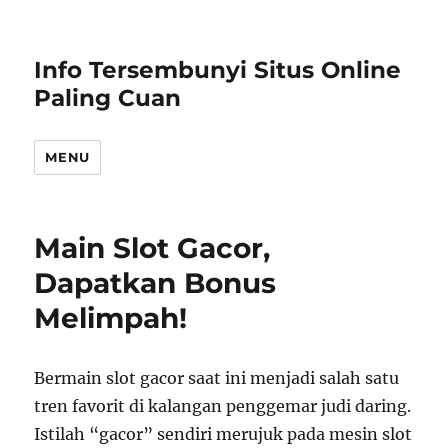
Info Tersembunyi Situs Online
Paling Cuan
MENU
Main Slot Gacor,
Dapatkan Bonus
Melimpah!
Bermain slot gacor saat ini menjadi salah satu
tren favorit di kalangan penggemar judi daring.
Istilah “gacor” sendiri merujuk pada mesin slot