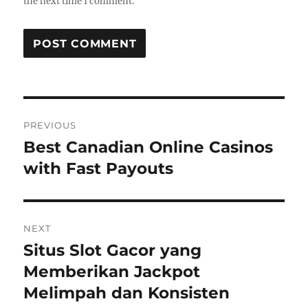
the next time I comment.
Post
PREVIOUS
navigation
Best Canadian Online Casinos
Previous
post:
with Fast Payouts
NEXT
Situs Slot Gacor yang
Next
post:
Memberikan Jackpot
Melimpah dan Konsisten