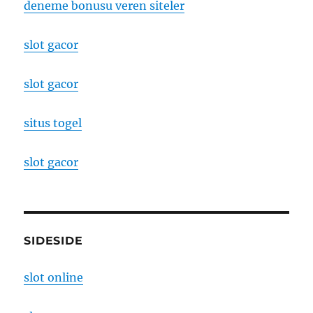
deneme bonusu veren siteler
slot gacor
slot gacor
situs togel
slot gacor
SIDESIDE
slot online