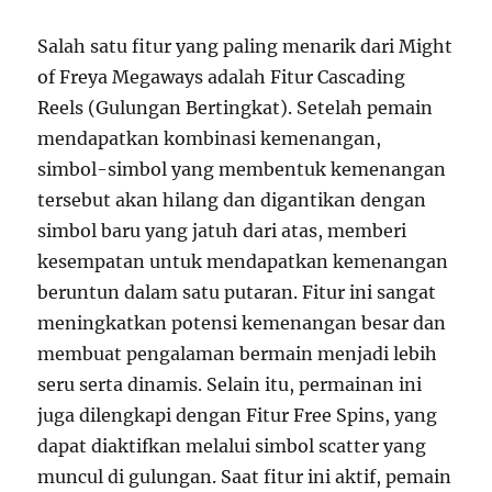
Salah satu fitur yang paling menarik dari Might
of Freya Megaways adalah Fitur Cascading
Reels (Gulungan Bertingkat). Setelah pemain
mendapatkan kombinasi kemenangan,
simbol-simbol yang membentuk kemenangan
tersebut akan hilang dan digantikan dengan
simbol baru yang jatuh dari atas, memberi
kesempatan untuk mendapatkan kemenangan
beruntun dalam satu putaran. Fitur ini sangat
meningkatkan potensi kemenangan besar dan
membuat pengalaman bermain menjadi lebih
seru serta dinamis. Selain itu, permainan ini
juga dilengkapi dengan Fitur Free Spins, yang
dapat diaktifkan melalui simbol scatter yang
muncul di gulungan. Saat fitur ini aktif, pemain