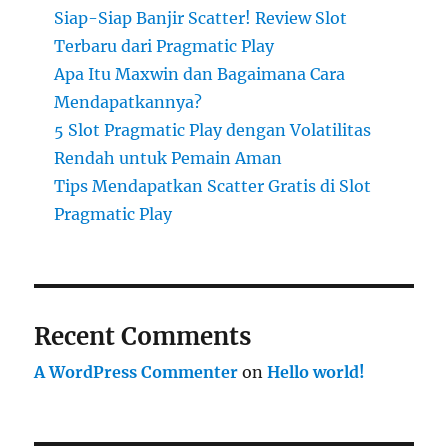
Siap-Siap Banjir Scatter! Review Slot
Terbaru dari Pragmatic Play
Apa Itu Maxwin dan Bagaimana Cara
Mendapatkannya?
5 Slot Pragmatic Play dengan Volatilitas
Rendah untuk Pemain Aman
Tips Mendapatkan Scatter Gratis di Slot
Pragmatic Play
Recent Comments
A WordPress Commenter
on
Hello world!