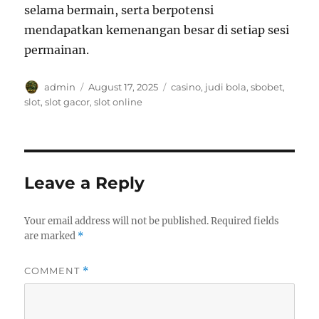
selama bermain, serta berpotensi
mendapatkan kemenangan besar di setiap sesi
permainan.
Author
Posted
Tags
admin
August 17, 2025
casino
,
judi bola
,
sbobet
,
on
slot
,
slot gacor
,
slot online
Leave a Reply
Your email address will not be published.
Required fields
are marked
*
COMMENT
*