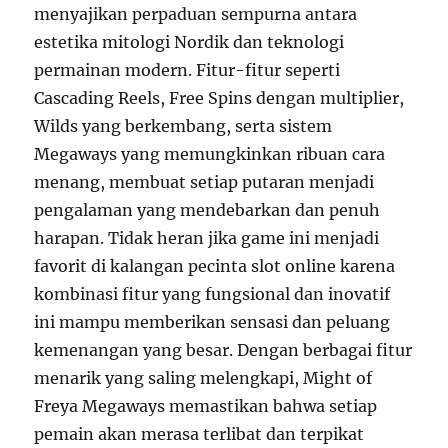
menyajikan perpaduan sempurna antara
estetika mitologi Nordik dan teknologi
permainan modern. Fitur-fitur seperti
Cascading Reels, Free Spins dengan multiplier,
Wilds yang berkembang, serta sistem
Megaways yang memungkinkan ribuan cara
menang, membuat setiap putaran menjadi
pengalaman yang mendebarkan dan penuh
harapan. Tidak heran jika game ini menjadi
favorit di kalangan pecinta slot online karena
kombinasi fitur yang fungsional dan inovatif
ini mampu memberikan sensasi dan peluang
kemenangan yang besar. Dengan berbagai fitur
menarik yang saling melengkapi, Might of
Freya Megaways memastikan bahwa setiap
pemain akan merasa terlibat dan terpikat