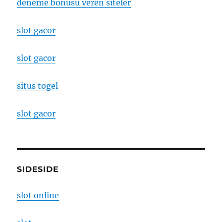
deneme bonusu veren siteler
slot gacor
slot gacor
situs togel
slot gacor
SIDESIDE
slot online