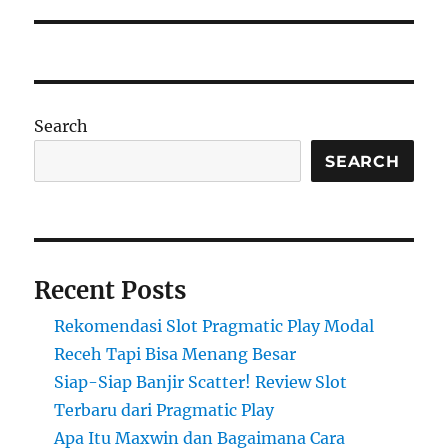
Search
SEARCH
Recent Posts
Rekomendasi Slot Pragmatic Play Modal
Receh Tapi Bisa Menang Besar
Siap-Siap Banjir Scatter! Review Slot
Terbaru dari Pragmatic Play
Apa Itu Maxwin dan Bagaimana Cara