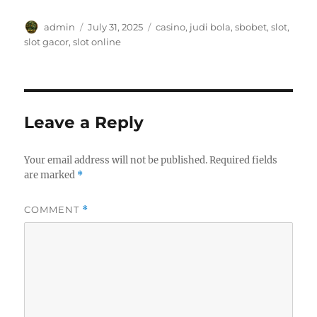
Author
Posted
Tags
admin
July 31, 2025
casino
,
judi bola
,
sbobet
,
slot
,
on
slot gacor
,
slot online
Leave a Reply
Your email address will not be published.
Required fields
are marked
*
COMMENT
*