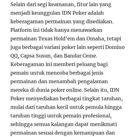
Selain dari segi keamanan, fitur lain yang
menjadi keunggulan IDN Poker adalah
keberagaman permainan yang disediakan.
Platform ini tidak hanya menawarkan
permainan Texas Hold’em dan Omaha, tetapi
juga berbagai variasi poker lain seperti Domino
QQ, Capsa Susun, dan Bandar Ceme.
Keberagaman ini memberi peluang bagi
pemain untuk mencoba berbagai jenis
permainan dan menambah pengalaman
mereka di dunia poker online. Selain itu, IDN
Poker menyediakan berbagai tingkat taruhan,
mulai dari taruhan kecil untuk pemula hingga
taruhan tinggi untuk pemain profesional,
sehingga semua kalangan dapat menikmati
permainan sesuai dengan kemampuan dan