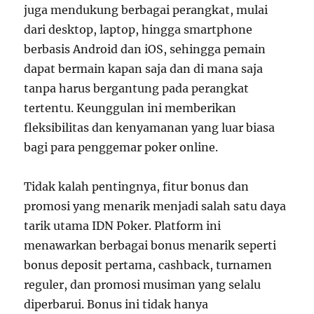
juga mendukung berbagai perangkat, mulai
dari desktop, laptop, hingga smartphone
berbasis Android dan iOS, sehingga pemain
dapat bermain kapan saja dan di mana saja
tanpa harus bergantung pada perangkat
tertentu. Keunggulan ini memberikan
fleksibilitas dan kenyamanan yang luar biasa
bagi para penggemar poker online.
Tidak kalah pentingnya, fitur bonus dan
promosi yang menarik menjadi salah satu daya
tarik utama IDN Poker. Platform ini
menawarkan berbagai bonus menarik seperti
bonus deposit pertama, cashback, turnamen
reguler, dan promosi musiman yang selalu
diperbarui. Bonus ini tidak hanya