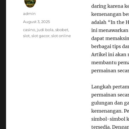
daring karena 
Author
admin
kemenangan besa
Posted
August 3, 2025
adalah “In the H
on
Tags
casino
,
judi bola
,
sbobet
,
ini menawarkan 
slot
,
slot gacor
,
slot online
dapat memaksim
berbagai tips dan
Artikel ini aka
membantu pemai
permainan seca
Langkah pertam
permainan secar
gulungan dan g
kemenangan. P
simbol-simbol kh
tersedia. Denga