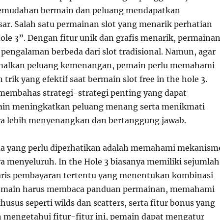
kemudahan bermain dan peluang mendapatkan
r. Salah satu permainan slot yang menarik perhatian
ole 3”. Dengan fitur unik dan grafis menarik, permaina
pengalaman berbeda dari slot tradisional. Namun, agar
alkan peluang kemenangan, pemain perlu memahami
 trik yang efektif saat bermain slot free in the hole 3.
n membahas strategi-strategi penting yang dapat
n meningkatkan peluang menang serta menikmati
ra lebih menyenangkan dan bertanggung jawab.
a yang perlu diperhatikan adalah memahami mekanism
a menyeluruh. In the Hole 3 biasanya memiliki sejumlah
aris pembayaran tertentu yang menentukan kombinasi
emain harus membaca panduan permainan, memahami
usus seperti wilds dan scatters, serta fitur bonus yang
n mengetahui fitur-fitur ini, pemain dapat mengatur