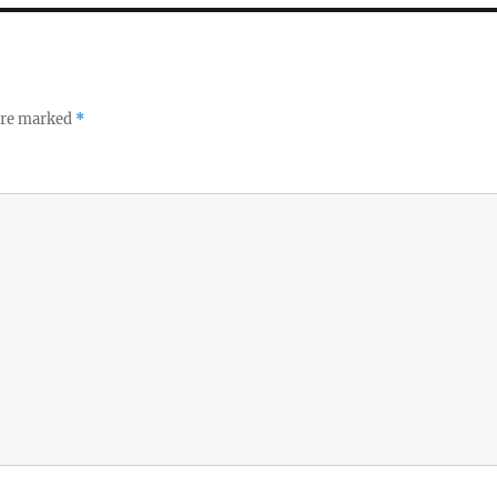
 are marked
*