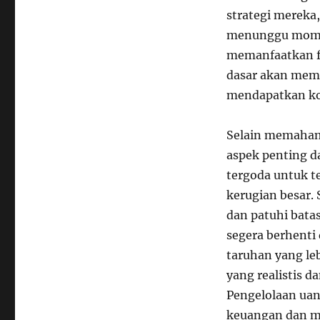
strategi mereka
menunggu mome
memanfaatkan fi
dasar akan mem
mendapatkan k
Selain memaham
aspek penting d
tergoda untuk t
kerugian besar. 
dan patuhi batas
segera berhenti
taruhan yang leb
yang realistis d
Pengelolaan ua
keuangan dan m