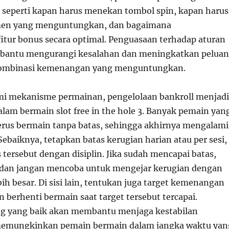
, seperti kapan harus menekan tombol spin, kapan harus
n yang menguntungkan, dan bagaimana
tur bonus secara optimal. Penguasaan terhadap aturan
bantu mengurangi kesalahan dan meningkatkan pelua
ombinasi kemenangan yang menguntungkan.
i mekanisme permainan, pengelolaan bankroll menjadi
alam bermain slot free in the hole 3. Banyak pemain yan
erus bermain tanpa batas, sehingga akhirnya mengalami
Sebaiknya, tetapkan batas kerugian harian atau per sesi,
 tersebut dengan disiplin. Jika sudah mencapai batas,
 dan jangan mencoba untuk mengejar kerugian dengan
ih besar. Di sisi lain, tentukan juga target kemenangan
an berhenti bermain saat target tersebut tercapai.
ng yang baik akan membantu menjaga kestabilan
emungkinkan pemain bermain dalam jangka waktu yan