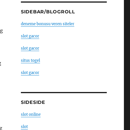
SIDEBAR/BLOGROLL
deneme bonusu veren siteler
ng
slot gacor
slot gacor
situs togel
g
slot gacor
SIDESIDE
slot online
slot
g