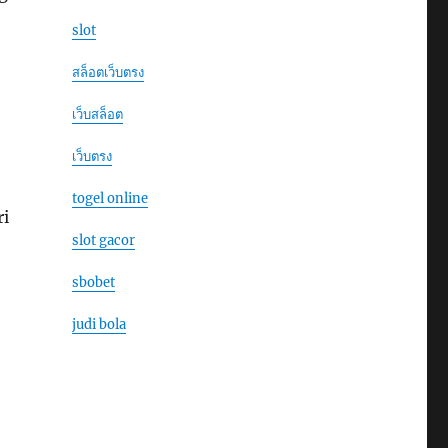
slot
สล็อตเว็บตรง
เว็บสล็อต
เว็บตรง
togel online
ri
slot gacor
sbobet
judi bola