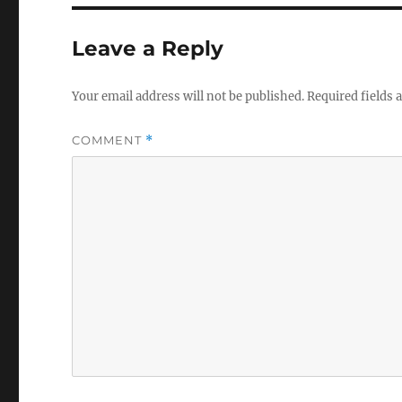
Leave a Reply
Your email address will not be published.
Required fields
COMMENT
*