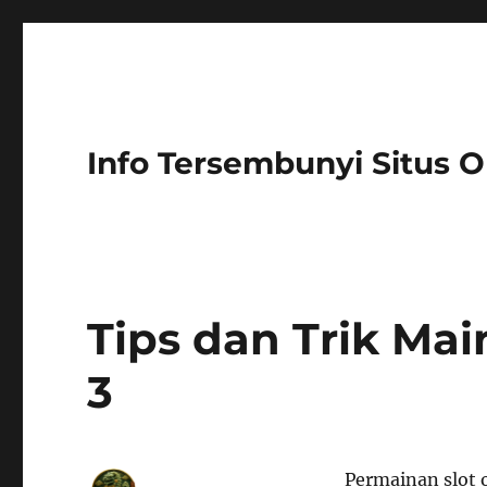
Info Tersembunyi Situs O
Tips dan Trik Main
3
Permainan slot 