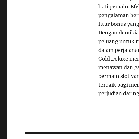
hati pemain. Ef
pengalaman berm
fitur bonus ya
Dengan demikia
peluang untuk 
dalam perjalan
Gold Deluxe mem
menawan dan ga
bermain slot ya
terbaik bagi me
perjudian daring