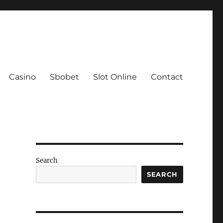
Casino
Sbobet
Slot Online
Contact
Search
SEARCH