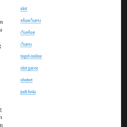
slot
สล็อตเว็บตรง
in
u
เว็บสล็อต
เว็บตรง
g
togel online
slot gacor
sbobet
judi bola
g
n
an