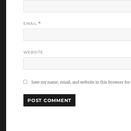
EMAIL
*
WEBSITE
Save my name, email, and website in this browser for