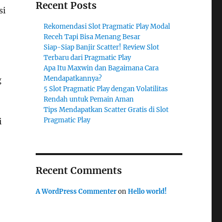
Recent Posts
si
Rekomendasi Slot Pragmatic Play Modal
Receh Tapi Bisa Menang Besar
Siap-Siap Banjir Scatter! Review Slot
Terbaru dari Pragmatic Play
Apa Itu Maxwin dan Bagaimana Cara
Mendapatkannya?
g
5 Slot Pragmatic Play dengan Volatilitas
Rendah untuk Pemain Aman
Tips Mendapatkan Scatter Gratis di Slot
Pragmatic Play
i
Recent Comments
A WordPress Commenter
on
Hello world!