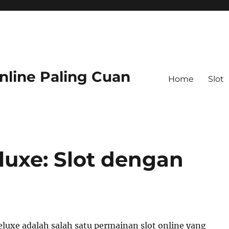
nline Paling Cuan
Home
Slot
uxe: Slot dengan
luxe adalah salah satu permainan slot online yang