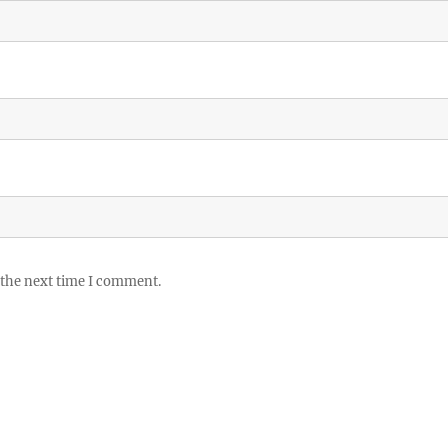
 the next time I comment.