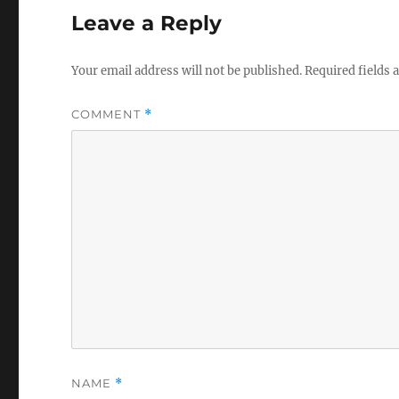
Leave a Reply
Your email address will not be published.
Required fields
COMMENT
*
NAME
*