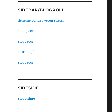
SIDEBAR/BLOGROLL
deneme bonusu veren siteler
slot gacor
slot gacor
situs togel
slot gacor
SIDESIDE
slot online
slot
n