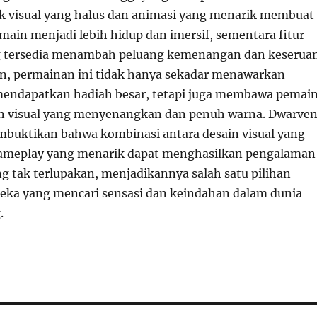
ek visual yang halus dan animasi yang menarik membuat
ain menjadi lebih hidup dan imersif, sementara fitur-
ng tersedia menambah peluang kemenangan dan keseruan
n, permainan ini tidak hanya sekadar menawarkan
mendapatkan hadiah besar, tetapi juga membawa pemai
an visual yang menyenangkan dan penuh warna. Dwarve
buktikan bahwa kombinasi antara desain visual yang
meplay yang menarik dapat menghasilkan pengalaman
ng tak terlupakan, menjadikannya salah satu pilihan
reka yang mencari sensasi dan keindahan dalam dunia
.