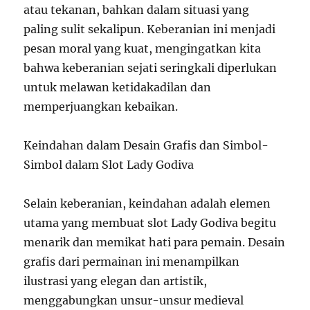
atau tekanan, bahkan dalam situasi yang
paling sulit sekalipun. Keberanian ini menjadi
pesan moral yang kuat, mengingatkan kita
bahwa keberanian sejati seringkali diperlukan
untuk melawan ketidakadilan dan
memperjuangkan kebaikan.
Keindahan dalam Desain Grafis dan Simbol-
Simbol dalam Slot Lady Godiva
Selain keberanian, keindahan adalah elemen
utama yang membuat slot Lady Godiva begitu
menarik dan memikat hati para pemain. Desain
grafis dari permainan ini menampilkan
ilustrasi yang elegan dan artistik,
menggabungkan unsur-unsur medieval