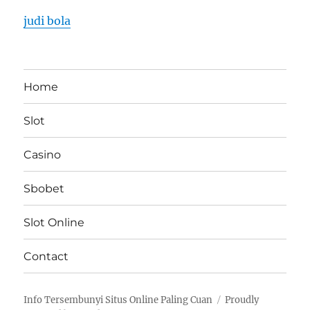
judi bola
Home
Slot
Casino
Sbobet
Slot Online
Contact
Info Tersembunyi Situs Online Paling Cuan
Proudly