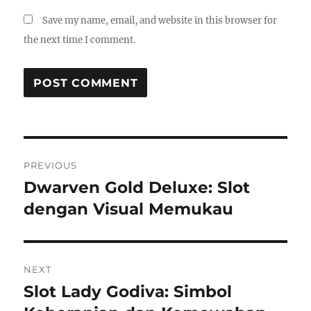
Save my name, email, and website in this browser for
the next time I comment.
Post
PREVIOUS
navigation
Dwarven Gold Deluxe: Slot
Previous
post:
dengan Visual Memukau
NEXT
Slot Lady Godiva: Simbol
Next
post: