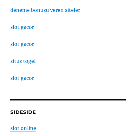
deneme bonusu veren siteler
slot gacor
slot gacor
situs togel
slot gacor
SIDESIDE
slot online