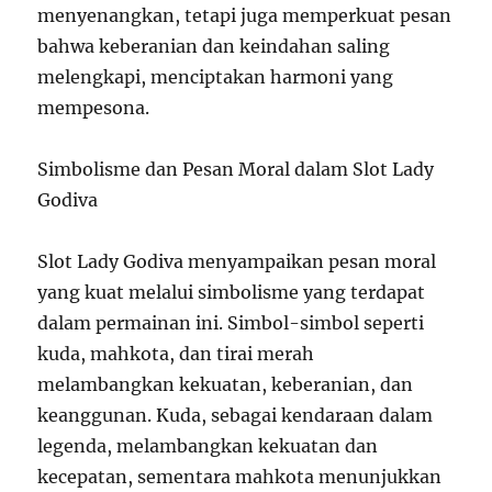
menyenangkan, tetapi juga memperkuat pesan
bahwa keberanian dan keindahan saling
melengkapi, menciptakan harmoni yang
mempesona.
Simbolisme dan Pesan Moral dalam Slot Lady
Godiva
Slot Lady Godiva menyampaikan pesan moral
yang kuat melalui simbolisme yang terdapat
dalam permainan ini. Simbol-simbol seperti
kuda, mahkota, dan tirai merah
melambangkan kekuatan, keberanian, dan
keanggunan. Kuda, sebagai kendaraan dalam
legenda, melambangkan kekuatan dan
kecepatan, sementara mahkota menunjukkan