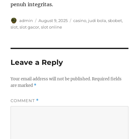
penuh integritas.
Author
Posted
Tags
admin
August 9, 2025
casino
,
judi bola
,
sbobet
,
on
slot
,
slot gacor
,
slot online
Leave a Reply
Your email address will not be published.
Required fields
are marked
*
COMMENT
*