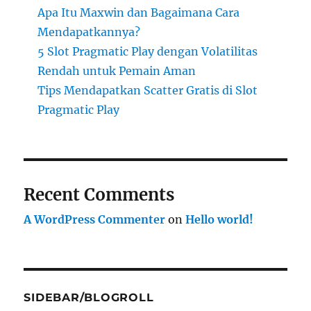
Apa Itu Maxwin dan Bagaimana Cara
Mendapatkannya?
5 Slot Pragmatic Play dengan Volatilitas
Rendah untuk Pemain Aman
Tips Mendapatkan Scatter Gratis di Slot
Pragmatic Play
Recent Comments
A WordPress Commenter
on
Hello world!
SIDEBAR/BLOGROLL