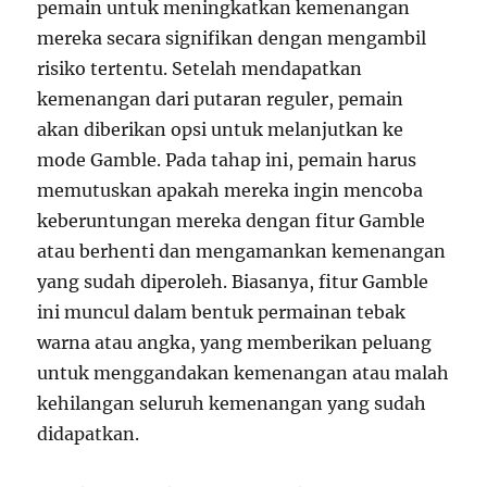
pemain untuk meningkatkan kemenangan
mereka secara signifikan dengan mengambil
risiko tertentu. Setelah mendapatkan
kemenangan dari putaran reguler, pemain
akan diberikan opsi untuk melanjutkan ke
mode Gamble. Pada tahap ini, pemain harus
memutuskan apakah mereka ingin mencoba
keberuntungan mereka dengan fitur Gamble
atau berhenti dan mengamankan kemenangan
yang sudah diperoleh. Biasanya, fitur Gamble
ini muncul dalam bentuk permainan tebak
warna atau angka, yang memberikan peluang
untuk menggandakan kemenangan atau malah
kehilangan seluruh kemenangan yang sudah
didapatkan.