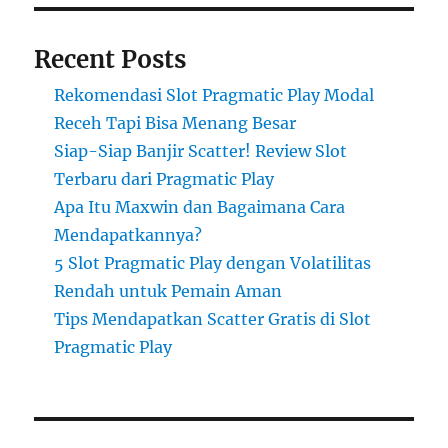
Recent Posts
Rekomendasi Slot Pragmatic Play Modal
Receh Tapi Bisa Menang Besar
Siap-Siap Banjir Scatter! Review Slot
Terbaru dari Pragmatic Play
Apa Itu Maxwin dan Bagaimana Cara
Mendapatkannya?
5 Slot Pragmatic Play dengan Volatilitas
Rendah untuk Pemain Aman
Tips Mendapatkan Scatter Gratis di Slot
Pragmatic Play