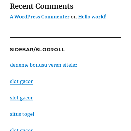
Recent Comments
A WordPress Commenter
on
Hello world!
SIDEBAR/BLOGROLL
deneme bonusu veren siteler
slot gacor
slot gacor
situs togel
slot gacor