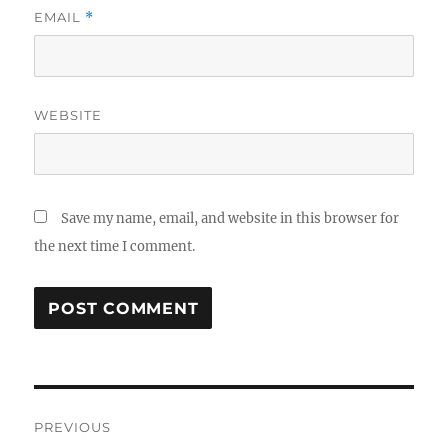
EMAIL
*
WEBSITE
Save my name, email, and website in this browser for
the next time I comment.
Post
PREVIOUS