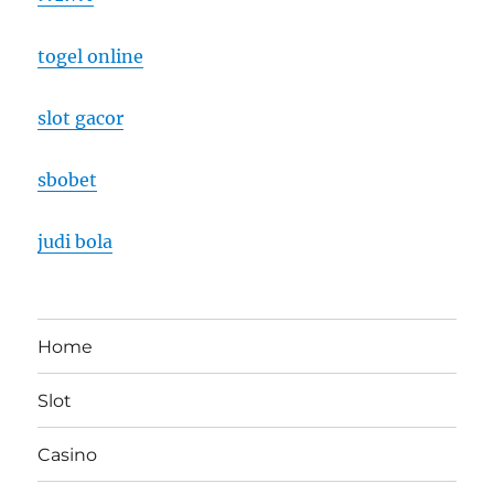
togel online
slot gacor
sbobet
judi bola
Home
Slot
Casino