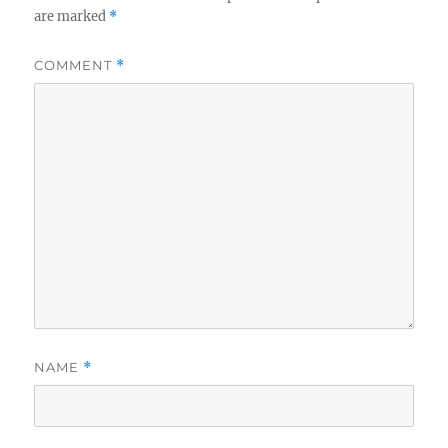
are marked
*
COMMENT
*
NAME
*