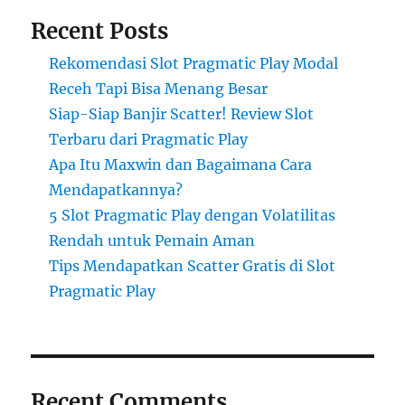
Recent Posts
Rekomendasi Slot Pragmatic Play Modal
Receh Tapi Bisa Menang Besar
Siap-Siap Banjir Scatter! Review Slot
Terbaru dari Pragmatic Play
Apa Itu Maxwin dan Bagaimana Cara
Mendapatkannya?
5 Slot Pragmatic Play dengan Volatilitas
Rendah untuk Pemain Aman
Tips Mendapatkan Scatter Gratis di Slot
Pragmatic Play
Recent Comments