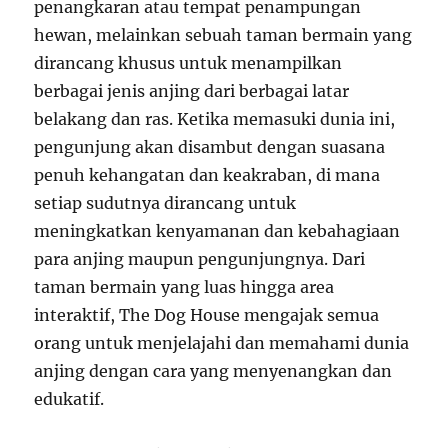
penangkaran atau tempat penampungan
hewan, melainkan sebuah taman bermain yang
dirancang khusus untuk menampilkan
berbagai jenis anjing dari berbagai latar
belakang dan ras. Ketika memasuki dunia ini,
pengunjung akan disambut dengan suasana
penuh kehangatan dan keakraban, di mana
setiap sudutnya dirancang untuk
meningkatkan kenyamanan dan kebahagiaan
para anjing maupun pengunjungnya. Dari
taman bermain yang luas hingga area
interaktif, The Dog House mengajak semua
orang untuk menjelajahi dan memahami dunia
anjing dengan cara yang menyenangkan dan
edukatif.