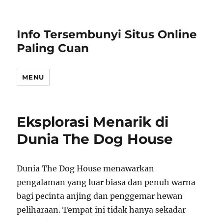
Info Tersembunyi Situs Online
Paling Cuan
MENU
Eksplorasi Menarik di
Dunia The Dog House
Dunia The Dog House menawarkan
pengalaman yang luar biasa dan penuh warna
bagi pecinta anjing dan penggemar hewan
peliharaan. Tempat ini tidak hanya sekadar