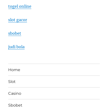
togel online
slot gacor
sbobet
judi bola
Home
Slot
Casino
Sbobet