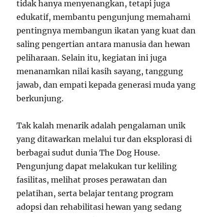
tidak hanya menyenangkan, tetapi juga
edukatif, membantu pengunjung memahami
pentingnya membangun ikatan yang kuat dan
saling pengertian antara manusia dan hewan
peliharaan. Selain itu, kegiatan ini juga
menanamkan nilai kasih sayang, tanggung
jawab, dan empati kepada generasi muda yang
berkunjung.
Tak kalah menarik adalah pengalaman unik
yang ditawarkan melalui tur dan eksplorasi di
berbagai sudut dunia The Dog House.
Pengunjung dapat melakukan tur keliling
fasilitas, melihat proses perawatan dan
pelatihan, serta belajar tentang program
adopsi dan rehabilitasi hewan yang sedang