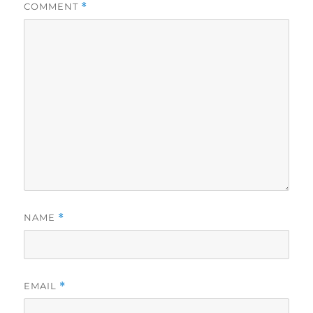
COMMENT
*
NAME
*
EMAIL
*