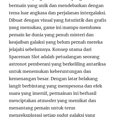
bermain yang unik dan mendebarkan dengan
tema luar angkasa dan perjalanan intergalaksi.
Dibuat dengan visual yang futuristik dan grafis
yang memukau, game ini mampu membawa
pemain ke dunia yang penuh misteri dan
keajaiban galaksi yang belum pernah mereka
jelajahi sebelumnya. Konsep utama dari
Spaceman Slot adalah petualangan seorang
astronot pemberani yang berkeliling antariksa
untuk menemukan keberuntungan dan
kemenangan besar. Dengan latar belakang
langit berbintang yang mempesona dan efek
suara yang imersif, permainan ini berhasil
menciptakan atmosfer yang memikat dan
menantang pemain untuk terus
mengeksplorasi setiap sudut galaksi yang