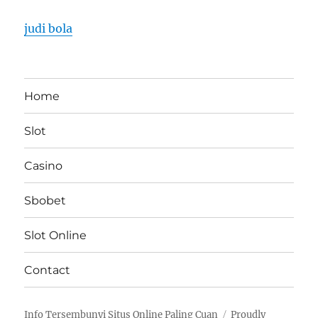
judi bola
Home
Slot
Casino
Sbobet
Slot Online
Contact
Info Tersembunyi Situs Online Paling Cuan
Proudly