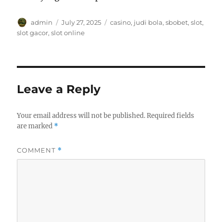
Author
Posted
Tags
admin
July 27, 2025
casino
,
judi bola
,
sbobet
,
slot
,
on
slot gacor
,
slot online
Leave a Reply
Your email address will not be published.
Required fields
are marked
*
COMMENT
*