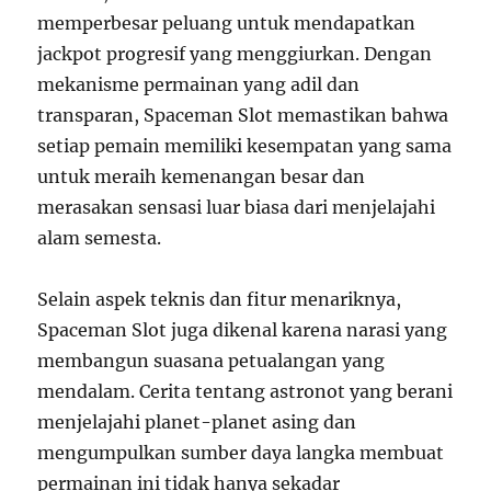
memperbesar peluang untuk mendapatkan
jackpot progresif yang menggiurkan. Dengan
mekanisme permainan yang adil dan
transparan, Spaceman Slot memastikan bahwa
setiap pemain memiliki kesempatan yang sama
untuk meraih kemenangan besar dan
merasakan sensasi luar biasa dari menjelajahi
alam semesta.
Selain aspek teknis dan fitur menariknya,
Spaceman Slot juga dikenal karena narasi yang
membangun suasana petualangan yang
mendalam. Cerita tentang astronot yang berani
menjelajahi planet-planet asing dan
mengumpulkan sumber daya langka membuat
permainan ini tidak hanya sekadar