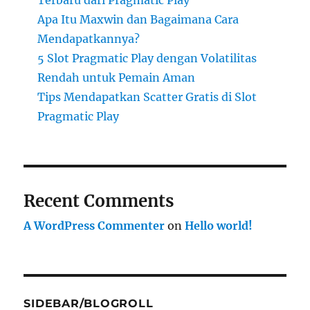
Terbaru dari Pragmatic Play
Apa Itu Maxwin dan Bagaimana Cara
Mendapatkannya?
5 Slot Pragmatic Play dengan Volatilitas
Rendah untuk Pemain Aman
Tips Mendapatkan Scatter Gratis di Slot
Pragmatic Play
Recent Comments
A WordPress Commenter
on
Hello world!
SIDEBAR/BLOGROLL