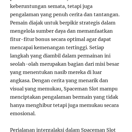
keberuntungan semata, tetapi juga
pengalaman yang penuh cerita dan tantangan.
Pemain diajak untuk berpikir strategis dalam
mengelola sumber daya dan memanfaatkan
fitur-fitur bonus secara optimal agar dapat
mencapai kemenangan tertinggi. Setiap
langkah yang diambil dalam permainan ini
seolah-olah merupakan bagian dari misi besar
yang menentukan nasib mereka di luar
angkasa. Dengan cerita yang menarik dan
visual yang memukau, Spaceman Slot mampu
menciptakan pengalaman bermain yang tidak
hanya menghibur tetapi juga memukau secara
emosional.
Perjalanan intergalaksi dalam Spaceman Slot