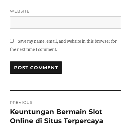
WEBSITE
Save my name, email, and website in this browser for
the next time I comment.
Post
PREVIOUS
navigation
Keuntungan Bermain Slot
Previous
post:
Online di Situs Terpercaya