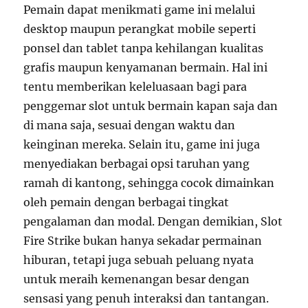
Pemain dapat menikmati game ini melalui
desktop maupun perangkat mobile seperti
ponsel dan tablet tanpa kehilangan kualitas
grafis maupun kenyamanan bermain. Hal ini
tentu memberikan keleluasaan bagi para
penggemar slot untuk bermain kapan saja dan
di mana saja, sesuai dengan waktu dan
keinginan mereka. Selain itu, game ini juga
menyediakan berbagai opsi taruhan yang
ramah di kantong, sehingga cocok dimainkan
oleh pemain dengan berbagai tingkat
pengalaman dan modal. Dengan demikian, Slot
Fire Strike bukan hanya sekadar permainan
hiburan, tetapi juga sebuah peluang nyata
untuk meraih kemenangan besar dengan
sensasi yang penuh interaksi dan tantangan.