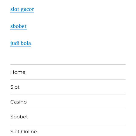
slot gacor
sbobet
judi bola
Home
Slot
Casino
Sbobet
Slot Online