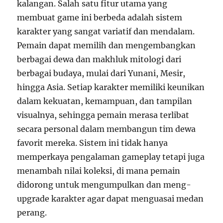
kalangan. Salah satu fitur utama yang
membuat game ini berbeda adalah sistem
karakter yang sangat variatif dan mendalam.
Pemain dapat memilih dan mengembangkan
berbagai dewa dan makhluk mitologi dari
berbagai budaya, mulai dari Yunani, Mesir,
hingga Asia. Setiap karakter memiliki keunikan
dalam kekuatan, kemampuan, dan tampilan
visualnya, sehingga pemain merasa terlibat
secara personal dalam membangun tim dewa
favorit mereka. Sistem ini tidak hanya
memperkaya pengalaman gameplay tetapi juga
menambah nilai koleksi, di mana pemain
didorong untuk mengumpulkan dan meng-
upgrade karakter agar dapat menguasai medan
perang.