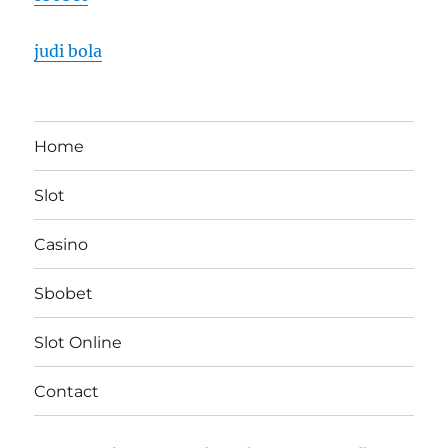
judi bola
Home
Slot
Casino
Sbobet
Slot Online
Contact