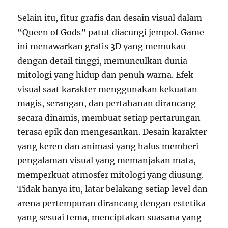
Selain itu, fitur grafis dan desain visual dalam
“Queen of Gods” patut diacungi jempol. Game
ini menawarkan grafis 3D yang memukau
dengan detail tinggi, memunculkan dunia
mitologi yang hidup dan penuh warna. Efek
visual saat karakter menggunakan kekuatan
magis, serangan, dan pertahanan dirancang
secara dinamis, membuat setiap pertarungan
terasa epik dan mengesankan. Desain karakter
yang keren dan animasi yang halus memberi
pengalaman visual yang memanjakan mata,
memperkuat atmosfer mitologi yang diusung.
Tidak hanya itu, latar belakang setiap level dan
arena pertempuran dirancang dengan estetika
yang sesuai tema, menciptakan suasana yang