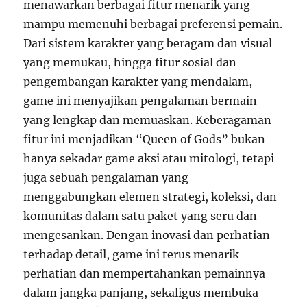
menawarkan berbagai fitur menarik yang
mampu memenuhi berbagai preferensi pemain.
Dari sistem karakter yang beragam dan visual
yang memukau, hingga fitur sosial dan
pengembangan karakter yang mendalam,
game ini menyajikan pengalaman bermain
yang lengkap dan memuaskan. Keberagaman
fitur ini menjadikan “Queen of Gods” bukan
hanya sekadar game aksi atau mitologi, tetapi
juga sebuah pengalaman yang
menggabungkan elemen strategi, koleksi, dan
komunitas dalam satu paket yang seru dan
mengesankan. Dengan inovasi dan perhatian
terhadap detail, game ini terus menarik
perhatian dan mempertahankan pemainnya
dalam jangka panjang, sekaligus membuka