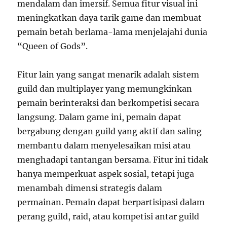
mendalam dan imersif. Semua fitur visual ini
meningkatkan daya tarik game dan membuat
pemain betah berlama-lama menjelajahi dunia
“Queen of Gods”.
Fitur lain yang sangat menarik adalah sistem
guild dan multiplayer yang memungkinkan
pemain berinteraksi dan berkompetisi secara
langsung. Dalam game ini, pemain dapat
bergabung dengan guild yang aktif dan saling
membantu dalam menyelesaikan misi atau
menghadapi tantangan bersama. Fitur ini tidak
hanya memperkuat aspek sosial, tetapi juga
menambah dimensi strategis dalam
permainan. Pemain dapat berpartisipasi dalam
perang guild, raid, atau kompetisi antar guild