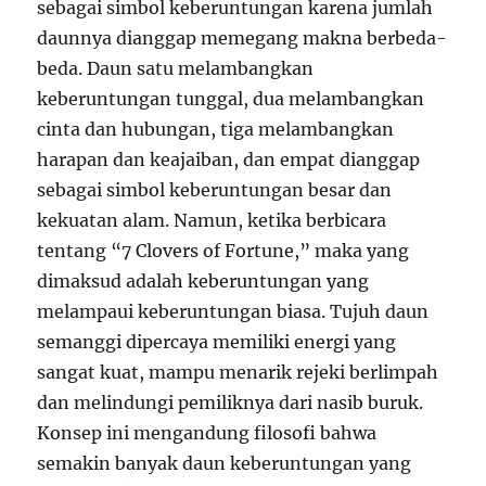
sebagai simbol keberuntungan karena jumlah
daunnya dianggap memegang makna berbeda-
beda. Daun satu melambangkan
keberuntungan tunggal, dua melambangkan
cinta dan hubungan, tiga melambangkan
harapan dan keajaiban, dan empat dianggap
sebagai simbol keberuntungan besar dan
kekuatan alam. Namun, ketika berbicara
tentang “7 Clovers of Fortune,” maka yang
dimaksud adalah keberuntungan yang
melampaui keberuntungan biasa. Tujuh daun
semanggi dipercaya memiliki energi yang
sangat kuat, mampu menarik rejeki berlimpah
dan melindungi pemiliknya dari nasib buruk.
Konsep ini mengandung filosofi bahwa
semakin banyak daun keberuntungan yang