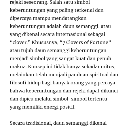
rejeki seseorang. Salah satu simbol
keberuntungan yang paling terkenal dan
dipercaya mampu mendatangkan
keberuntungan adalah daun semanggi, atau
yang dikenal secara internasional sebagai
“clover.” Khususnya, “7 Clovers of Fortune”
atau tujuh daun semanggi keberuntungan
menjadi simbol yang sangat kuat dan penuh
makna. Konsep ini tidak hanya sekadar mitos,
melainkan telah menjadi panduan spiritual dan
filosofi hidup bagi banyak orang yang percaya
bahwa keberuntungan dan rejeki dapat dikunci
dan dipicu melalui simbol-simbol tertentu
yang memiliki energi positif.
Secara tradisional, daun semanggi dikenal