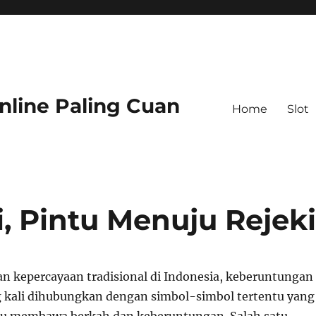
nline Paling Cuan
Home
Slot
 Pintu Menuju Rejek
n kepercayaan tradisional di Indonesia, keberuntungan
ng kali dihubungkan dengan simbol-simbol tertentu yang