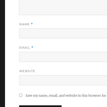
NAME
*
EMAIL
*
WEBSITE
Save my name, email, and website in this browser for