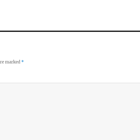
 are marked
*