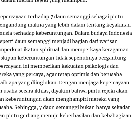
f dalam meraih rejeki yang melimpah.
kepercayaan terhadap 7 daun semanggi sebagai pintu
mengandung makna yang lebih dalam tentang keyakinan
usia terhadap keberuntungan. Dalam budaya Indonesia
eperti daun semanggi menjadi bagian dari warisan
mperkuat ikatan spiritual dan memperkaya keragaman
eskipun keberuntungan tidak sepenuhnya bergantung
percayaan ini memberikan kekuatan psikologis dan
ereka yang percaya, agar tetap optimis dan berusaha
aih apa yang diinginkan. Dengan menjaga kepercayaan
usaha secara ikhlas, diyakini bahwa pintu rejeki akan
 dan keberuntungan akan menghampiri mereka yang
usaha. Sehingga, 7 daun semanggi bukan hanya sekadar
an pintu gerbang menuju keberhasilan dan kebahagiaan