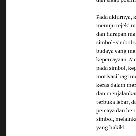
dan sikap positi
Pada akhirnya, 
menuju rejeki 
dan harapan man
simbol-simbol s
budaya yang me
kepercayaan. M
pada simbol, ke
motivasi bagi m
keras dalam mer
dan menjalankan 
terbuka lebar,
percaya dan ber
simbol, melaink
yang hakiki.