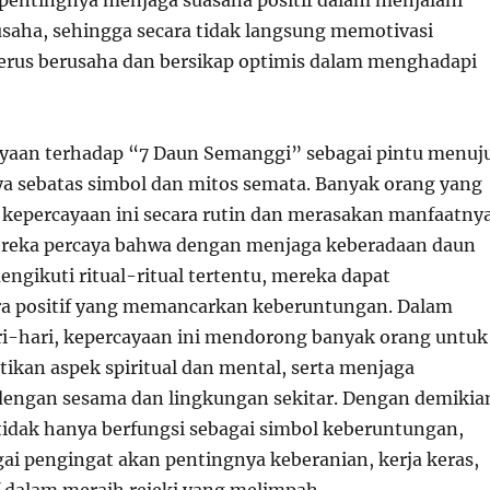
pentingnya menjaga suasana positif dalam menjalani
saha, sehingga secara tidak langsung memotivasi
terus berusaha dan bersikap optimis dalam menghadapi
yaan terhadap “7 Daun Semanggi” sebagai pintu menuj
nya sebatas simbol dan mitos semata. Banyak orang yang
epercayaan ini secara rutin dan merasakan manfaatny
ereka percaya bahwa dengan menjaga keberadaan daun
ngikuti ritual-ritual tertentu, mereka dapat
 positif yang memancarkan keberuntungan. Dalam
i-hari, kepercayaan ini mendorong banyak orang untuk
ikan aspek spiritual dan mental, serta menjaga
engan sesama dan lingkungan sekitar. Dengan demikia
idak hanya berfungsi sebagai simbol keberuntungan,
gai pengingat akan pentingnya keberanian, kerja keras,