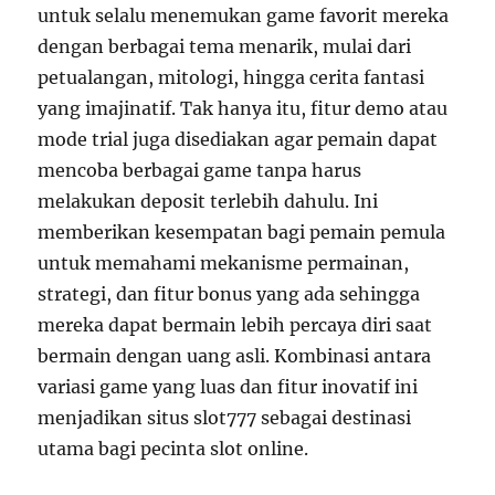
untuk selalu menemukan game favorit mereka
dengan berbagai tema menarik, mulai dari
petualangan, mitologi, hingga cerita fantasi
yang imajinatif. Tak hanya itu, fitur demo atau
mode trial juga disediakan agar pemain dapat
mencoba berbagai game tanpa harus
melakukan deposit terlebih dahulu. Ini
memberikan kesempatan bagi pemain pemula
untuk memahami mekanisme permainan,
strategi, dan fitur bonus yang ada sehingga
mereka dapat bermain lebih percaya diri saat
bermain dengan uang asli. Kombinasi antara
variasi game yang luas dan fitur inovatif ini
menjadikan situs slot777 sebagai destinasi
utama bagi pecinta slot online.