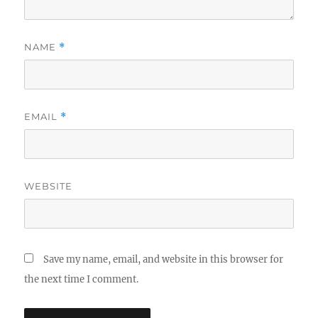
NAME
*
EMAIL
*
WEBSITE
Save my name, email, and website in this browser for
the next time I comment.