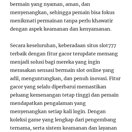
bermain yang nyaman, aman, dan
menyenangkan, sehingga pemain bisa fokus
menikmati permainan tanpa perlu khawatir
dengan aspek keamanan dan kenyamanan.
Secara keseluruhan, keberadaan situs slot777
terbaik dengan fitur gacor terupdate memang
menjadi solusi bagi mereka yang ingin
merasakan sensasi bermain slot online yang
adil, menguntungkan, dan penuh inovasi. Fitur
gacor yang selalu diperbarui memastikan
peluang kemenangan tetap tinggi dan pemain
mendapatkan pengalaman yang
menyenangkan setiap kali login. Dengan
koleksi game yang lengkap dari pengembang
ternama, serta sistem keamanan dan layanan