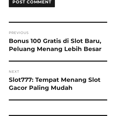
Post
PREVIOUS
navigation
Bonus 100 Gratis di Slot Baru,
Previous
post:
Peluang Menang Lebih Besar
NEXT
Slot777: Tempat Menang Slot
Next
post:
Gacor Paling Mudah