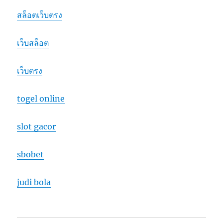
สล็อตเว็บตรง
เว็บสล็อต
เว็บตรง
togel online
slot gacor
sbobet
judi bola