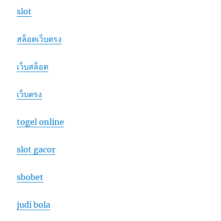
slot
สล็อตเว็บตรง
เว็บสล็อต
เว็บตรง
togel online
slot gacor
sbobet
judi bola