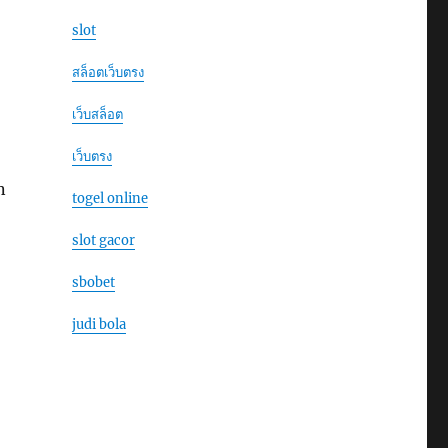
slot
สล็อตเว็บตรง
เว็บสล็อต
เว็บตรง
n
togel online
slot gacor
sbobet
judi bola