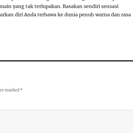
ain yang tak terlupakan. Rasakan sendiri sensasi
arkan diri Anda terbawa ke dunia penuh warna dan rasa
 are marked
*