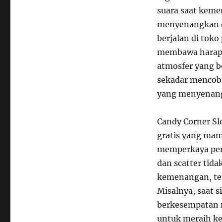
suara saat kem
menyenangkan d
berjalan di tok
membawa harapa
atmosfer yang b
sekadar mencob
yang menyenan
Candy Corner Sl
gratis yang ma
memperkaya pen
dan scatter ti
kemenangan, te
Misalnya, saat 
berkesempatan 
untuk meraih k