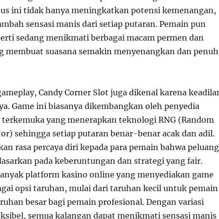
onus ini tidak hanya meningkatkan potensi kemenangan,
ambah sensasi manis dari setiap putaran. Pemain pun
perti sedang menikmati berbagai macam permen dan
ang membuat suasana semakin menyenangkan dan penuh
 gameplay, Candy Corner Slot juga dikenal karena keadila
a. Game ini biasanya dikembangkan oleh penyedia
k terkemuka yang menerapkan teknologi RNG (Random
r) sehingga setiap putaran benar-benar acak dan adil.
kan rasa percaya diri kepada para pemain bahwa peluang
sarkan pada keberuntungan dan strategi yang fair.
banyak platform kasino online yang menyediakan game
gai opsi taruhan, mulai dari taruhan kecil untuk pemain
ruhan besar bagi pemain profesional. Dengan variasi
eksibel, semua kalangan dapat menikmati sensasi manis