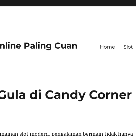
nline Paling Cuan
Home
Slot
Gula di Candy Corner
rmainan slot modern, pengalaman bermain tidak hanya