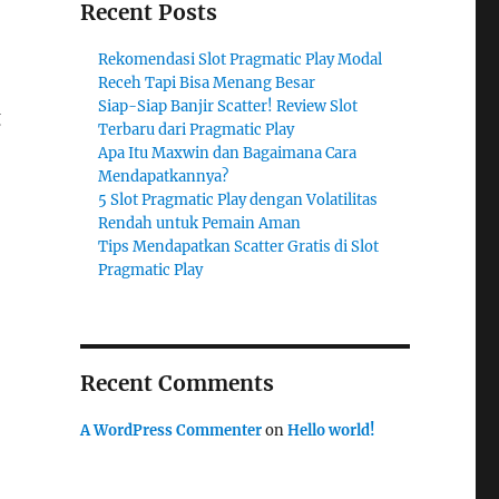
Recent Posts
Rekomendasi Slot Pragmatic Play Modal
Receh Tapi Bisa Menang Besar
Siap-Siap Banjir Scatter! Review Slot
g
Terbaru dari Pragmatic Play
Apa Itu Maxwin dan Bagaimana Cara
Mendapatkannya?
5 Slot Pragmatic Play dengan Volatilitas
Rendah untuk Pemain Aman
Tips Mendapatkan Scatter Gratis di Slot
Pragmatic Play
Recent Comments
A WordPress Commenter
on
Hello world!