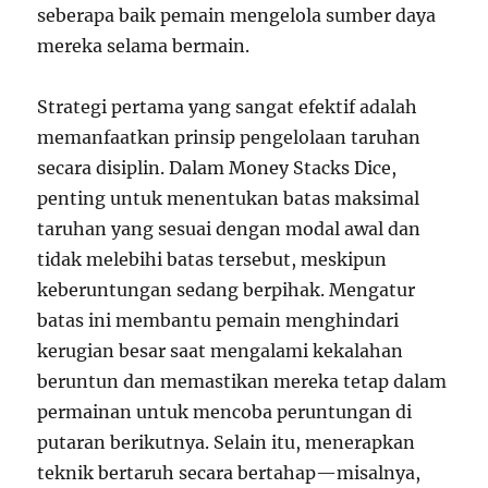
seberapa baik pemain mengelola sumber daya
mereka selama bermain.
Strategi pertama yang sangat efektif adalah
memanfaatkan prinsip pengelolaan taruhan
secara disiplin. Dalam Money Stacks Dice,
penting untuk menentukan batas maksimal
taruhan yang sesuai dengan modal awal dan
tidak melebihi batas tersebut, meskipun
keberuntungan sedang berpihak. Mengatur
batas ini membantu pemain menghindari
kerugian besar saat mengalami kekalahan
beruntun dan memastikan mereka tetap dalam
permainan untuk mencoba peruntungan di
putaran berikutnya. Selain itu, menerapkan
teknik bertaruh secara bertahap—misalnya,