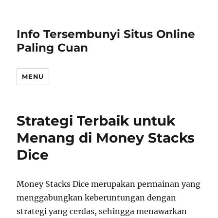
Info Tersembunyi Situs Online
Paling Cuan
MENU
Strategi Terbaik untuk
Menang di Money Stacks
Dice
Money Stacks Dice merupakan permainan yang
menggabungkan keberuntungan dengan
strategi yang cerdas, sehingga menawarkan