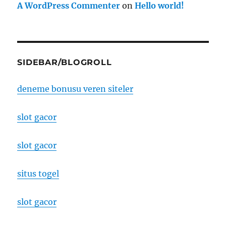
A WordPress Commenter
on
Hello world!
SIDEBAR/BLOGROLL
deneme bonusu veren siteler
slot gacor
slot gacor
situs togel
slot gacor