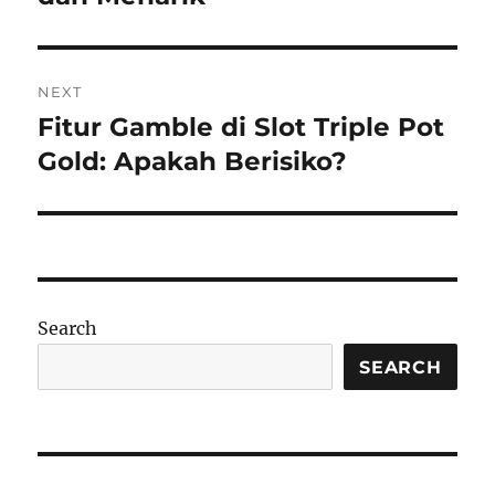
NEXT
Fitur Gamble di Slot Triple Pot
Next
post:
Gold: Apakah Berisiko?
Search
SEARCH