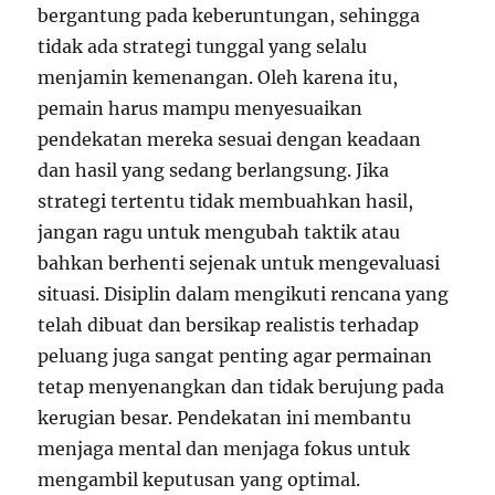
bergantung pada keberuntungan, sehingga
tidak ada strategi tunggal yang selalu
menjamin kemenangan. Oleh karena itu,
pemain harus mampu menyesuaikan
pendekatan mereka sesuai dengan keadaan
dan hasil yang sedang berlangsung. Jika
strategi tertentu tidak membuahkan hasil,
jangan ragu untuk mengubah taktik atau
bahkan berhenti sejenak untuk mengevaluasi
situasi. Disiplin dalam mengikuti rencana yang
telah dibuat dan bersikap realistis terhadap
peluang juga sangat penting agar permainan
tetap menyenangkan dan tidak berujung pada
kerugian besar. Pendekatan ini membantu
menjaga mental dan menjaga fokus untuk
mengambil keputusan yang optimal.