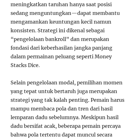
meningkatkan taruhan hanya saat posisi
sedang menguntungkan—dapat membantu
mengamankan keuntungan kecil namun
konsisten. Strategi ini dikenal sebagai
“pengelolaan bankroll” dan merupakan
fondasi dari keberhasilan jangka panjang
dalam permainan peluang seperti Money
Stacks Dice.
Selain pengelolaan modal, pemilihan momen
yang tepat untuk bertaruh juga merupakan
strategi yang tak kalah penting. Pemain harus
mampu membaca pola dan tren dari hasil
lemparan dadu sebelumnya. Meskipun hasil
dadu bersifat acak, beberapa pemain percaya
bahwa pola tertentu dapat muncul secara