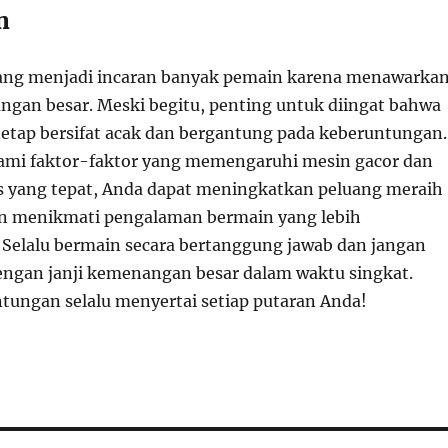
n
ang menjadi incaran banyak pemain karena menawarka
gan besar. Meski begitu, penting untuk diingat bahwa
tetap bersifat acak dan bergantung pada keberuntungan.
i faktor-faktor yang memengaruhi mesin gacor dan
 yang tepat, Anda dapat meningkatkan peluang meraih
 menikmati pengalaman bermain yang lebih
elalu bermain secara bertanggung jawab dan jangan
 dengan janji kemenangan besar dalam waktu singkat.
ungan selalu menyertai setiap putaran Anda!