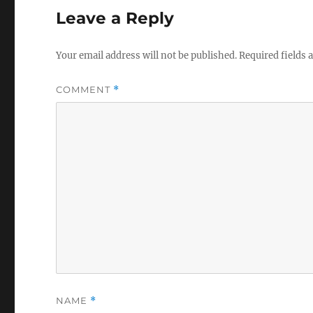
Leave a Reply
Your email address will not be published.
Required fields
COMMENT
*
NAME
*