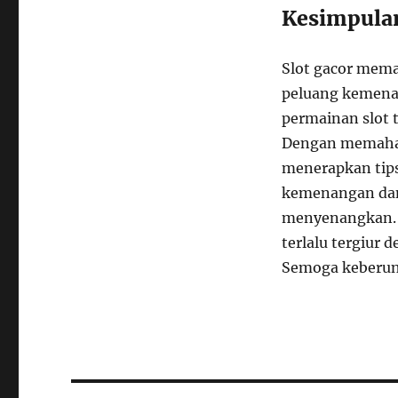
Kesimpula
Slot gacor mem
peluang kemenan
permainan slot 
Dengan memaham
menerapkan tips
kemenangan dan
menyenangkan. S
terlalu tergiur
Semoga keberunt