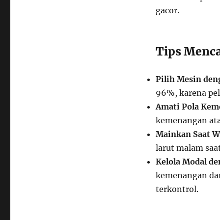
gacor.
Tips Menca
Pilih Mesin den
96%, karena pel
Amati Pola Ke
kemenangan ata
Mainkan Saat W
larut malam sa
Kelola Modal de
kemenangan dan
terkontrol.