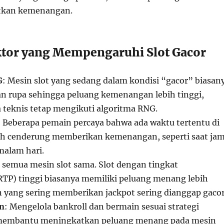
tkan kemenangan.
tor yang Mempengaruhi Slot Gacor
G
: Mesin slot yang sedang dalam kondisi “gacor” biasan
an rupa sehingga peluang kemenangan lebih tinggi,
 teknis tetap mengikuti algoritma RNG.
: Beberapa pemain percaya bahwa ada waktu tertentu di
ih cenderung memberikan kemenangan, seperti saat ja
malam hari.
k semua mesin slot sama. Slot dengan tingkat
TP) tinggi biasanya memiliki peluang menang lebih
n yang sering memberikan jackpot sering dianggap gacor
in
: Mengelola bankroll dan bermain sesuai strategi
 membantu meningkatkan peluang menang pada mesin