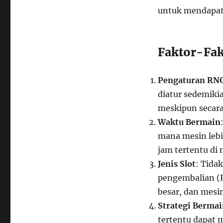
untuk mendapa
Faktor-Fak
Pengaturan RN
diatur sedemiki
meskipun secara
Waktu Bermain
mana mesin leb
jam tertentu di 
Jenis Slot
: Tida
pengembalian (R
besar, dan mesi
Strategi Berma
tertentu dapat