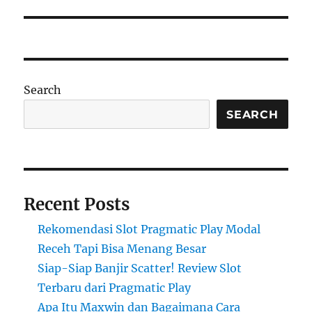
Search
SEARCH
Recent Posts
Rekomendasi Slot Pragmatic Play Modal
Receh Tapi Bisa Menang Besar
Siap-Siap Banjir Scatter! Review Slot
Terbaru dari Pragmatic Play
Apa Itu Maxwin dan Bagaimana Cara