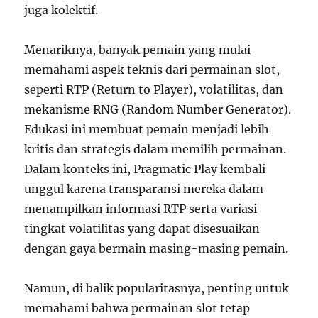
juga kolektif.
Menariknya, banyak pemain yang mulai
memahami aspek teknis dari permainan slot,
seperti RTP (Return to Player), volatilitas, dan
mekanisme RNG (Random Number Generator).
Edukasi ini membuat pemain menjadi lebih
kritis dan strategis dalam memilih permainan.
Dalam konteks ini, Pragmatic Play kembali
unggul karena transparansi mereka dalam
menampilkan informasi RTP serta variasi
tingkat volatilitas yang dapat disesuaikan
dengan gaya bermain masing-masing pemain.
Namun, di balik popularitasnya, penting untuk
memahami bahwa permainan slot tetap