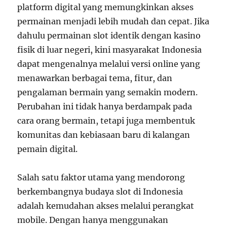
platform digital yang memungkinkan akses
permainan menjadi lebih mudah dan cepat. Jika
dahulu permainan slot identik dengan kasino
fisik di luar negeri, kini masyarakat Indonesia
dapat mengenalnya melalui versi online yang
menawarkan berbagai tema, fitur, dan
pengalaman bermain yang semakin modern.
Perubahan ini tidak hanya berdampak pada
cara orang bermain, tetapi juga membentuk
komunitas dan kebiasaan baru di kalangan
pemain digital.
Salah satu faktor utama yang mendorong
berkembangnya budaya slot di Indonesia
adalah kemudahan akses melalui perangkat
mobile. Dengan hanya menggunakan