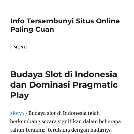
Info Tersembunyi Situs Online
Paling Cuan
MENU
Budaya Slot di Indonesia
dan Dominasi Pragmatic
Play
slot777
Budaya slot di Indonesia telah
berkembang secara signifikan dalam beberapa
tahun terakhir, terutama dengan hadirnya