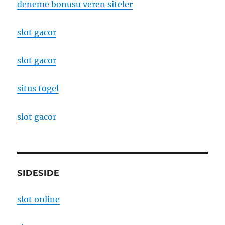
deneme bonusu veren siteler
slot gacor
slot gacor
situs togel
slot gacor
SIDESIDE
slot online