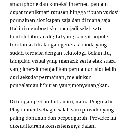
smartphone dan koneksi internet, pemain
dapat menikmati ratusan hingga ribuan variasi
permainan slot kapan saja dan di mana saja.
Hal ini membuat slot menjadi salah satu
bentuk hiburan digital yang sangat populer,
terutama di kalangan generasi muda yang
sudah terbiasa dengan teknologi. Selain itu,
tampilan visual yang menarik serta efek suara
yang imersif menjadikan permainan slot lebih
dari sekadar permainan, melainkan
pengalaman hiburan yang menyenangkan.
Di tengah pertumbuhan ini, nama Pragmatic
Play muncul sebagai salah satu provider yang
paling dominan dan berpengaruh. Provider ini
dikenal karena konsistensinya dalam