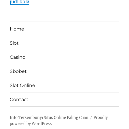
judi bola
Home
Slot
Casino
Sbobet
Slot Online
Contact
Info Tersembunyi Situs Online Paling Cuan
Proudly
powered by WordPress