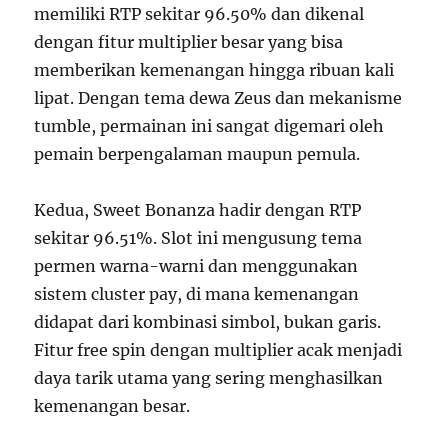
memiliki RTP sekitar 96.50% dan dikenal
dengan fitur multiplier besar yang bisa
memberikan kemenangan hingga ribuan kali
lipat. Dengan tema dewa Zeus dan mekanisme
tumble, permainan ini sangat digemari oleh
pemain berpengalaman maupun pemula.
Kedua, Sweet Bonanza hadir dengan RTP
sekitar 96.51%. Slot ini mengusung tema
permen warna-warni dan menggunakan
sistem cluster pay, di mana kemenangan
didapat dari kombinasi simbol, bukan garis.
Fitur free spin dengan multiplier acak menjadi
daya tarik utama yang sering menghasilkan
kemenangan besar.