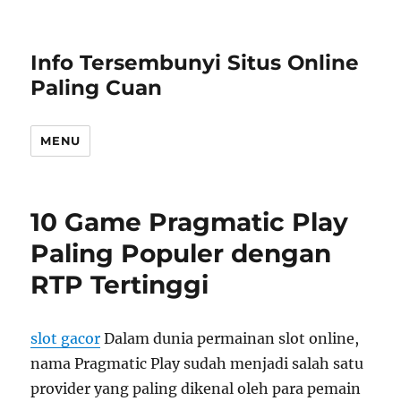
Info Tersembunyi Situs Online
Paling Cuan
MENU
10 Game Pragmatic Play
Paling Populer dengan
RTP Tertinggi
slot gacor
Dalam dunia permainan slot online,
nama Pragmatic Play sudah menjadi salah satu
provider yang paling dikenal oleh para pemain