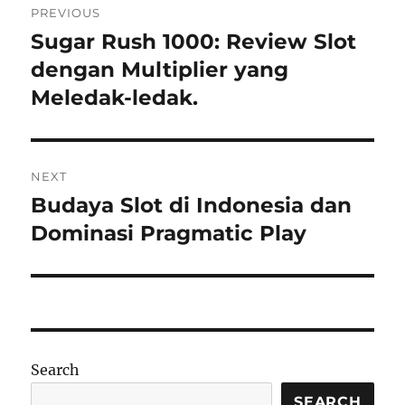
PREVIOUS
navigation
Sugar Rush 1000: Review Slot
Previous
post:
dengan Multiplier yang
Meledak-ledak.
NEXT
Budaya Slot di Indonesia dan
Next
post:
Dominasi Pragmatic Play
Search
SEARCH