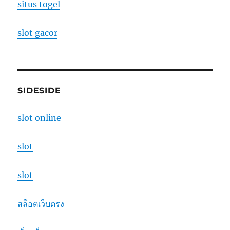
situs togel
slot gacor
SIDESIDE
slot online
slot
slot
สล็อตเว็บตรง