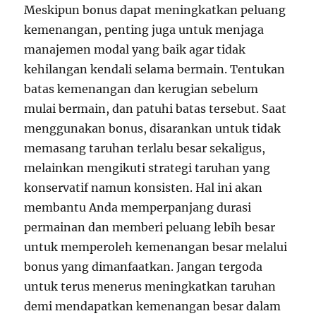
Meskipun bonus dapat meningkatkan peluang
kemenangan, penting juga untuk menjaga
manajemen modal yang baik agar tidak
kehilangan kendali selama bermain. Tentukan
batas kemenangan dan kerugian sebelum
mulai bermain, dan patuhi batas tersebut. Saat
menggunakan bonus, disarankan untuk tidak
memasang taruhan terlalu besar sekaligus,
melainkan mengikuti strategi taruhan yang
konservatif namun konsisten. Hal ini akan
membantu Anda memperpanjang durasi
permainan dan memberi peluang lebih besar
untuk memperoleh kemenangan besar melalui
bonus yang dimanfaatkan. Jangan tergoda
untuk terus menerus meningkatkan taruhan
demi mendapatkan kemenangan besar dalam