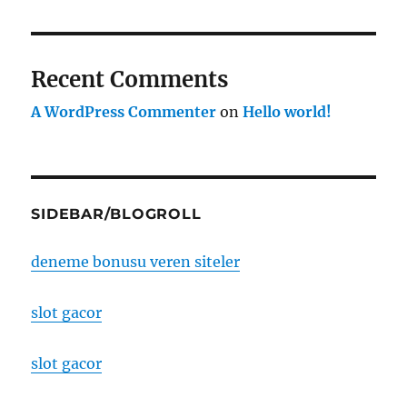
Recent Comments
A WordPress Commenter
on
Hello world!
SIDEBAR/BLOGROLL
deneme bonusu veren siteler
slot gacor
slot gacor