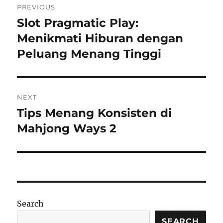
PREVIOUS
navigation
Slot Pragmatic Play:
Previous
post:
Menikmati Hiburan dengan
Peluang Menang Tinggi
NEXT
Tips Menang Konsisten di
Next
post:
Mahjong Ways 2
Search
SEARCH