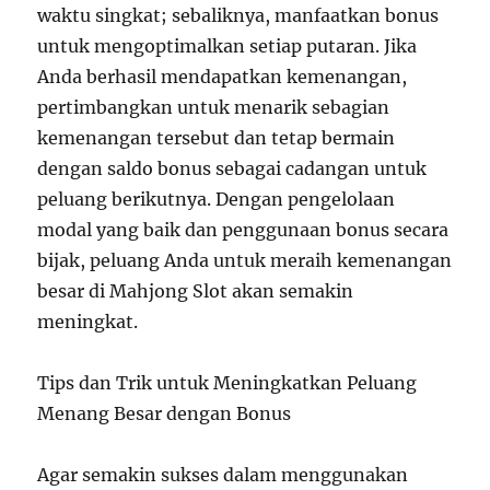
waktu singkat; sebaliknya, manfaatkan bonus
untuk mengoptimalkan setiap putaran. Jika
Anda berhasil mendapatkan kemenangan,
pertimbangkan untuk menarik sebagian
kemenangan tersebut dan tetap bermain
dengan saldo bonus sebagai cadangan untuk
peluang berikutnya. Dengan pengelolaan
modal yang baik dan penggunaan bonus secara
bijak, peluang Anda untuk meraih kemenangan
besar di Mahjong Slot akan semakin
meningkat.
Tips dan Trik untuk Meningkatkan Peluang
Menang Besar dengan Bonus
Agar semakin sukses dalam menggunakan