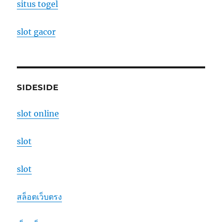
situs togel
slot gacor
SIDESIDE
slot online
slot
slot
สล็อตเว็บตรง