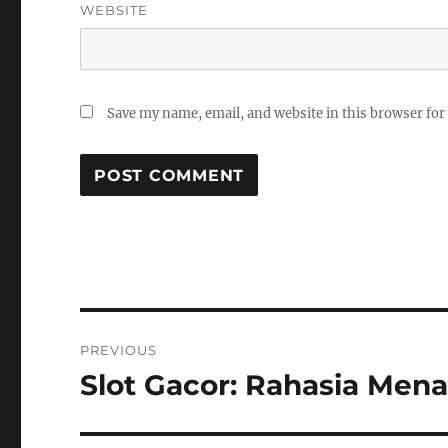
WEBSITE
Save my name, email, and website in this browser for
Post
PREVIOUS
navigation
Slot Gacor: Rahasia Mena
Previous
post: