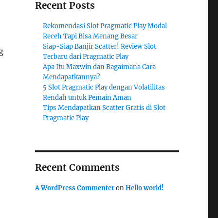
Recent Posts
Rekomendasi Slot Pragmatic Play Modal
Receh Tapi Bisa Menang Besar
Siap-Siap Banjir Scatter! Review Slot
g
Terbaru dari Pragmatic Play
Apa Itu Maxwin dan Bagaimana Cara
Mendapatkannya?
5 Slot Pragmatic Play dengan Volatilitas
Rendah untuk Pemain Aman
Tips Mendapatkan Scatter Gratis di Slot
Pragmatic Play
Recent Comments
A WordPress Commenter
on
Hello world!