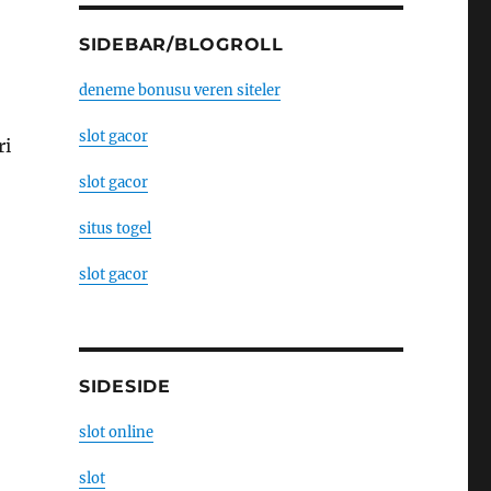
SIDEBAR/BLOGROLL
deneme bonusu veren siteler
slot gacor
ri
slot gacor
situs togel
slot gacor
SIDESIDE
slot online
slot