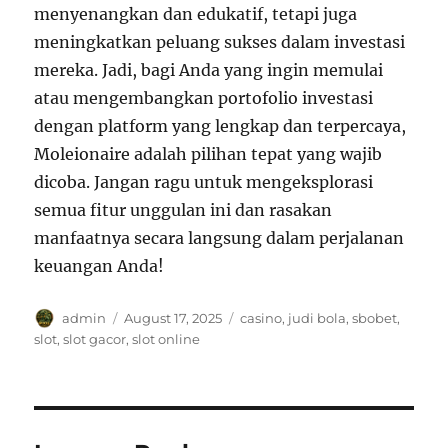
menyenangkan dan edukatif, tetapi juga
meningkatkan peluang sukses dalam investasi
mereka. Jadi, bagi Anda yang ingin memulai
atau mengembangkan portofolio investasi
dengan platform yang lengkap dan terpercaya,
Moleionaire adalah pilihan tepat yang wajib
dicoba. Jangan ragu untuk mengeksplorasi
semua fitur unggulan ini dan rasakan
manfaatnya secara langsung dalam perjalanan
keuangan Anda!
Author
Posted
Tags
admin
August 17, 2025
casino
,
judi bola
,
sbobet
,
on
slot
,
slot gacor
,
slot online