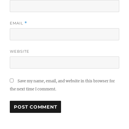
EMAIL
*
WEBSITE
Save my name, email, and website in this browser for
the next time I comment.