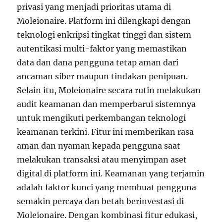
privasi yang menjadi prioritas utama di
Moleionaire. Platform ini dilengkapi dengan
teknologi enkripsi tingkat tinggi dan sistem
autentikasi multi-faktor yang memastikan
data dan dana pengguna tetap aman dari
ancaman siber maupun tindakan penipuan.
Selain itu, Moleionaire secara rutin melakukan
audit keamanan dan memperbarui sistemnya
untuk mengikuti perkembangan teknologi
keamanan terkini. Fitur ini memberikan rasa
aman dan nyaman kepada pengguna saat
melakukan transaksi atau menyimpan aset
digital di platform ini. Keamanan yang terjamin
adalah faktor kunci yang membuat pengguna
semakin percaya dan betah berinvestasi di
Moleionaire. Dengan kombinasi fitur edukasi,