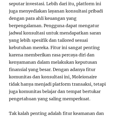
seputar investasi. Lebih dari itu, platform ini
juga menyediakan layanan konsultasi pribadi
dengan para ahli keuangan yang
berpengalaman. Pengguna dapat mengatur
jadwal konsultasi untuk mendapatkan saran
yang lebih spesifik dan tailored sesuai
kebutuhan mereka. Fitur ini sangat penting
karena memberikan rasa percaya diri dan
kenyamanan dalam melakukan keputusan
finansial yang besar. Dengan adanya fitur
komunitas dan konsultasi ini, Moleionaire
tidak hanya menjadi platform transaksi, tetapi
juga komunitas belajar dan tempat bertukar
pengetahuan yang saling memperkuat.
Tak kalah penting adalah fitur keamanan dan