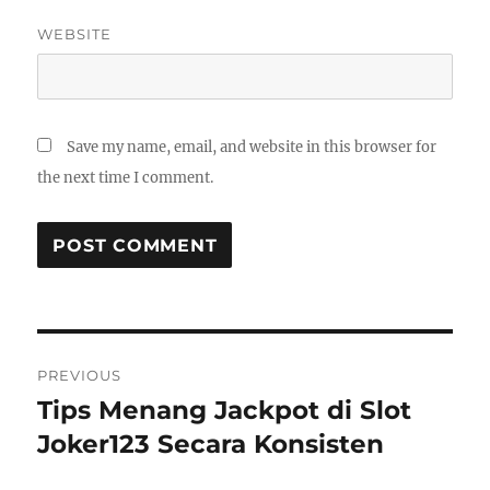
WEBSITE
Save my name, email, and website in this browser for
the next time I comment.
Post
PREVIOUS
navigation
Tips Menang Jackpot di Slot
Previous
post:
Joker123 Secara Konsisten