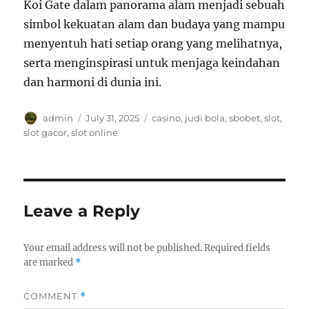
Koi Gate dalam panorama alam menjadi sebuah
simbol kekuatan alam dan budaya yang mampu
menyentuh hati setiap orang yang melihatnya,
serta menginspirasi untuk menjaga keindahan
dan harmoni di dunia ini.
Author
Posted
Tags
admin
July 31, 2025
casino
,
judi bola
,
sbobet
,
slot
,
on
slot gacor
,
slot online
Leave a Reply
Your email address will not be published.
Required fields
are marked
*
COMMENT
*