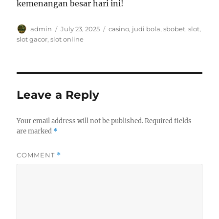
kemenangan besar hari ini!
Author
Posted
Tags
admin
July 23, 2025
casino
,
judi bola
,
sbobet
,
slot
,
on
slot gacor
,
slot online
Leave a Reply
Your email address will not be published.
Required fields
are marked
*
COMMENT
*