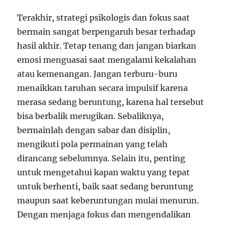
Terakhir, strategi psikologis dan fokus saat
bermain sangat berpengaruh besar terhadap
hasil akhir. Tetap tenang dan jangan biarkan
emosi menguasai saat mengalami kekalahan
atau kemenangan. Jangan terburu-buru
menaikkan taruhan secara impulsif karena
merasa sedang beruntung, karena hal tersebut
bisa berbalik merugikan. Sebaliknya,
bermainlah dengan sabar dan disiplin,
mengikuti pola permainan yang telah
dirancang sebelumnya. Selain itu, penting
untuk mengetahui kapan waktu yang tepat
untuk berhenti, baik saat sedang beruntung
maupun saat keberuntungan mulai menurun.
Dengan menjaga fokus dan mengendalikan