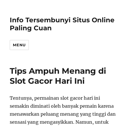
Info Tersembunyi Situs Online
Paling Cuan
MENU
Tips Ampuh Menang di
Slot Gacor Hari Ini
Tentunya, permainan slot gacor hari ini
semakin diminati oleh banyak pemain karena
menawarkan peluang menang yang tinggi dan
sensasi yang mengasyikkan. Namun, untuk