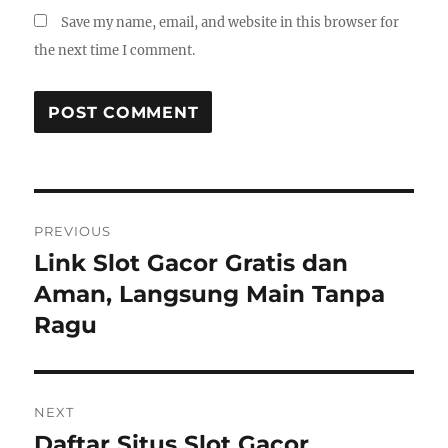
Save my name, email, and website in this browser for
the next time I comment.
Post
PREVIOUS
navigation
Link Slot Gacor Gratis dan
Previous
post:
Aman, Langsung Main Tanpa
Ragu
NEXT
Daftar Situs Slot Gacor
Next