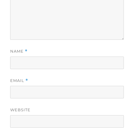
NAME
*
EMAIL
*
WEBSITE