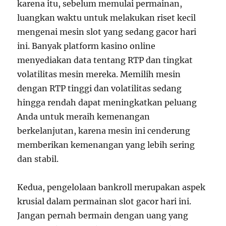
karena itu, sebelum memulai permainan,
luangkan waktu untuk melakukan riset kecil
mengenai mesin slot yang sedang gacor hari
ini. Banyak platform kasino online
menyediakan data tentang RTP dan tingkat
volatilitas mesin mereka. Memilih mesin
dengan RTP tinggi dan volatilitas sedang
hingga rendah dapat meningkatkan peluang
Anda untuk meraih kemenangan
berkelanjutan, karena mesin ini cenderung
memberikan kemenangan yang lebih sering
dan stabil.
Kedua, pengelolaan bankroll merupakan aspek
krusial dalam permainan slot gacor hari ini.
Jangan pernah bermain dengan uang yang