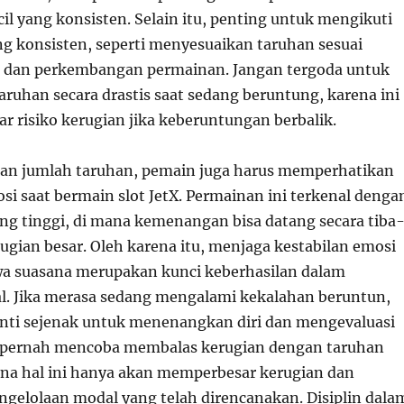
l yang konsisten. Selain itu, penting untuk mengikuti
ng konsisten, seperti menyesuaikan taruhan sesuai
 dan perkembangan permainan. Jangan tergoda untuk
ruhan secara drastis saat sedang beruntung, karena ini
r risiko kerugian jika keberuntungan berbalik.
aan jumlah taruhan, pemain juga harus memperhatikan
si saat bermain slot JetX. Permainan ini terkenal denga
ang tinggi, di mana kemenangan bisa datang secara tiba
ugian besar. Oleh karena itu, menjaga kestabilan emosi
wa suasana merupakan kunci keberhasilan dalam
. Jika merasa sedang mengalami kekalahan beruntun,
nti sejenak untuk menenangkan diri dan mengevaluasi
n pernah mencoba membalas kerugian dengan taruhan
rena hal ini hanya akan memperbesar kerugian dan
elolaan modal yang telah direncanakan. Disiplin dala