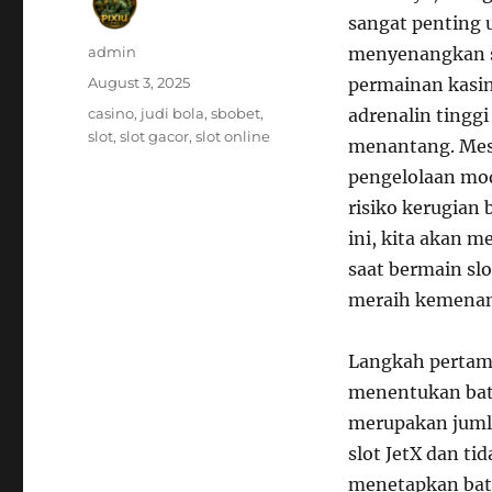
sangat penting
Author
admin
menyenangkan se
Posted
August 3, 2025
permainan kasin
on
Tags
casino
,
judi bola
,
sbobet
,
adrenalin ting
slot
,
slot gacor
,
slot online
menantang. Mes
pengelolaan mo
risiko kerugian
ini, kita akan 
saat bermain sl
meraih kemena
Langkah pertama
menentukan bata
merupakan juml
slot JetX dan t
menetapkan bata