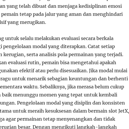
an yang telah dibuat dan menjaga kedisiplinan emosi
pemain tetap pada jalur yang aman dan menghindari
sif yang merugikan.
ng untuk selalu melakukan evaluasi secara berkala
i pengelolaan modal yang diterapkan. Catat setiap
kerugian, serta analisis pola permainan yang terjadi.
n evaluasi rutin, pemain bisa mengetahui apakah
gunakan efektif atau perlu disesuaikan. Jika modal mulai
 ragu untuk menarik sebagian keuntungan dan berhenti
ementara waktu. Sebaliknya, jika merasa belum cukup
ih baik menunggu momen yang tepat untuk kembali
ngan. Pengelolaan modal yang disiplin dan konsisten
utama untuk meraih kesuksesan dalam bermain slot JetX
ga agar permainan tetap menyenangkan dan tidak
erugian besar. Dengan mengikuti langkah-langkah