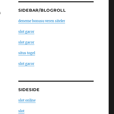
SIDEBAR/BLOGROLL
n
deneme bonusu veren siteler
slot gacor
slot gacor
situs togel
slot gacor
SIDESIDE
slot online
slot