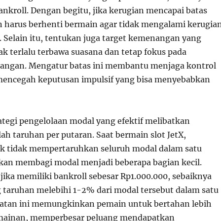
ankroll. Dengan begitu, jika kerugian mencapai batas
n harus berhenti bermain agar tidak mengalami kerugia
. Selain itu, tentukan juga target kemenangan yang
idak terlalu terbawa suasana dan tetap fokus pada
uangan. Mengatur batas ini membantu menjaga kontrol
mencegah keputusan impulsif yang bisa menyebabkan
ategi pengelolaan modal yang efektif melibatkan
ah taruhan per putaran. Saat bermain slot JetX,
k tidak mempertaruhkan seluruh modal dalam satu
kan membagi modal menjadi beberapa bagian kecil.
jika memiliki bankroll sebesar Rp1.000.000, sebaiknya
taruhan melebihi 1-2% dari modal tersebut dalam satu
katan ini memungkinkan pemain untuk bertahan lebih
mainan, memperbesar peluang mendapatkan