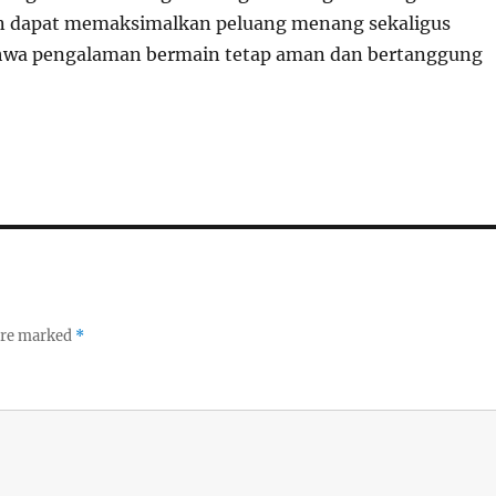
in dapat memaksimalkan peluang menang sekaligus
wa pengalaman bermain tetap aman dan bertanggung
 are marked
*