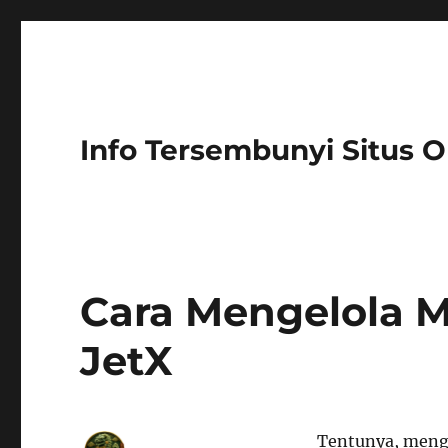
Info Tersembunyi Situs O
Cara Mengelola M
JetX
Tentunya, menge