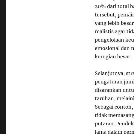
20% dari total b
tersebut, pemai
yang lebih besar
realistis agar t
pengelolaan ke
emosional dan 
kerugian besar.
Selanjutnya, str
pengaturan juml
disarankan untu
taruhan, melain
Sebagai contoh, 
tidak memasang 
putaran. Pende
lama dalam per