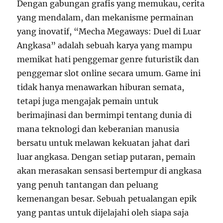
Dengan gabungan grafis yang memukau, cerita
yang mendalam, dan mekanisme permainan
yang inovatif, “Mecha Megaways: Duel di Luar
Angkasa” adalah sebuah karya yang mampu
memikat hati penggemar genre futuristik dan
penggemar slot online secara umum. Game ini
tidak hanya menawarkan hiburan semata,
tetapi juga mengajak pemain untuk
berimajinasi dan bermimpi tentang dunia di
mana teknologi dan keberanian manusia
bersatu untuk melawan kekuatan jahat dari
luar angkasa. Dengan setiap putaran, pemain
akan merasakan sensasi bertempur di angkasa
yang penuh tantangan dan peluang
kemenangan besar. Sebuah petualangan epik
yang pantas untuk dijelajahi oleh siapa saja