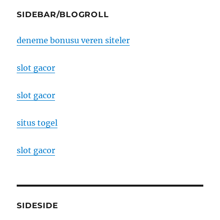
SIDEBAR/BLOGROLL
deneme bonusu veren siteler
slot gacor
slot gacor
situs togel
slot gacor
SIDESIDE