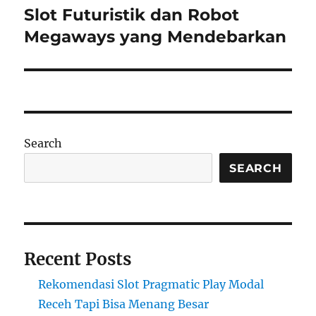
Slot Futuristik dan Robot
Next
post:
Megaways yang Mendebarkan
Search
SEARCH
Recent Posts
Rekomendasi Slot Pragmatic Play Modal
Receh Tapi Bisa Menang Besar