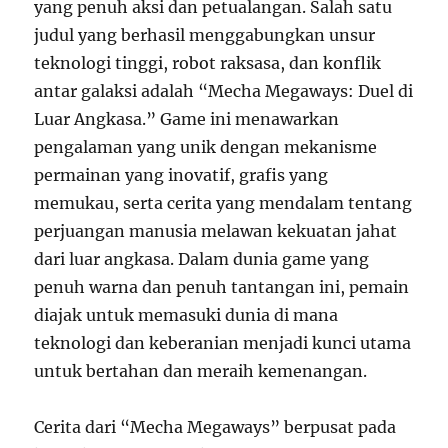
yang penuh aksi dan petualangan. Salah satu
judul yang berhasil menggabungkan unsur
teknologi tinggi, robot raksasa, dan konflik
antar galaksi adalah “Mecha Megaways: Duel di
Luar Angkasa.” Game ini menawarkan
pengalaman yang unik dengan mekanisme
permainan yang inovatif, grafis yang
memukau, serta cerita yang mendalam tentang
perjuangan manusia melawan kekuatan jahat
dari luar angkasa. Dalam dunia game yang
penuh warna dan penuh tantangan ini, pemain
diajak untuk memasuki dunia di mana
teknologi dan keberanian menjadi kunci utama
untuk bertahan dan meraih kemenangan.
Cerita dari “Mecha Megaways” berpusat pada