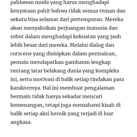
pahlawan muda yang harus menghadapi
kenyataan pahit bahwa tidak semua teman dan
sekutu bisa selamat dari pertempuran. Mereka
akan menyaksikan perjuangan manusia dan
robot dalam menghadapi kekuatan yang jauh
lebih besar dari mereka. Melalui dialog dan
cutscene yang disisipkan dalam permainan,
pemain mendapatkan gambaran lengkap
tentang latar belakang dunia yang kompleks
ini, serta motivasi di balik setiap tindakan para
karakternya. Hal ini membuat pengalaman
bermain tidak hanya sekadar mencari
kemenangan, tetapi juga memahami kisah di
balik setiap aksi heroik yang terjadi di luar
angkasa.